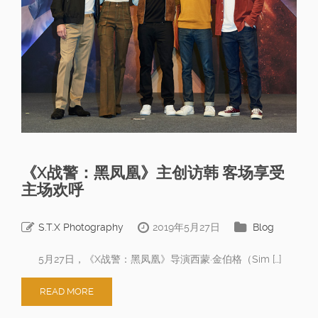
《X战警：黑凤凰》主创访韩 客场享受
主场欢呼
S.T.X Photography
2019年5月27日
Blog
5月27日，《X战警：黑凤凰》导演西蒙·金伯格（Sim […]
READ MORE