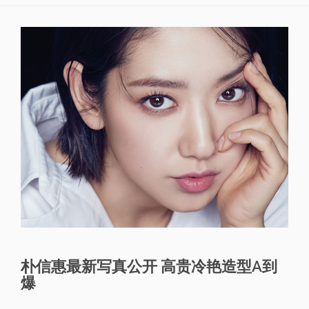
朴信惠最新写真公开 高贵冷艳造型A到
爆