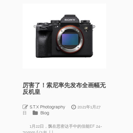
厉害了！索尼率先发布全画幅无
反机皇
S.T.X Photography
2021年1月27
日
Blog
1月22日，飘在思密达手中的佳能EF 24-
70mm f/2.8L […]