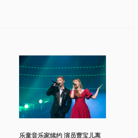
乐童音乐家续约 演员曹宝儿离