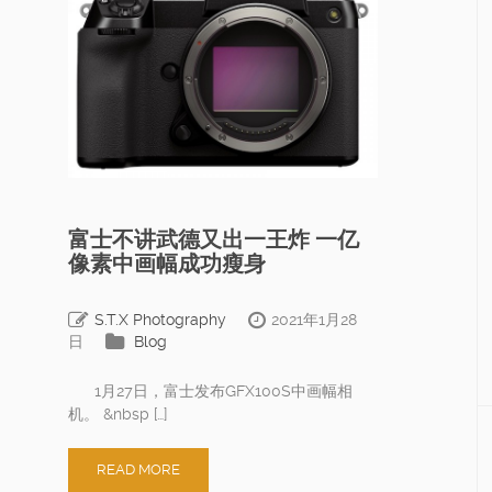
富士不讲武德又出一王炸 一亿
像素中画幅成功瘦身
S.T.X Photography
2021年1月28
日
Blog
1月27日，富士发布GFX100S中画幅相
机。 &nbsp […]
READ MORE