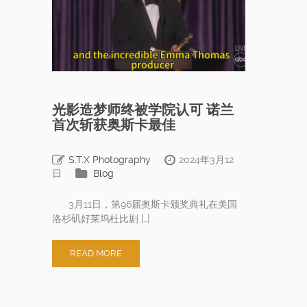
光影造梦师终被学院认可 诺兰
首次斩获奥斯卡最佳
S.T.X Photography
2024年3月12
日
Blog
3月11日，第96届奥斯卡颁奖典礼在美国
洛杉矶好莱坞杜比剧 […]
READ MORE