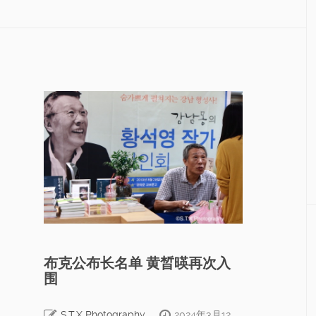
布克公布长名单 黄晳暎再次入
围
S.T.X Photography
2024年3月12