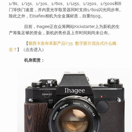
1/8s、1/15s、1/30s、1/60s、1/125s、1/250s、1/500s和B
门等快门速度，并内置光学取景器同时支持1/60s闪光同步率。
除此之外，Elbaflex相机为全金属材质，自重650g。
目前，Ihagee正在众筹网站Kickstarter上为新机的生
产筹集足够的资金，新机的售价及上市时间则尚未公布。
【
雅西卡发布革新产品Y35 数字胶片混合式什么概
念？
】（点击进入）
机身图赏：