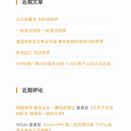
近期文章
云天收夏色 木叶动秋声
一起走过的路 一起熬过的夜
黄晸玟私生活争议升级 事件真相仍有待法院审理
听见自己 写活世界
HYBE新厂牌ABD首支女团 TUIDE将于24日正式出道
近期评论
韩国体育 输在山头 – 飘在思密达
发表在《
几乎不失误
的队长 很难晋一级的主帅
》
WS20
发表在《
2022 MMC第二轮投票结束 TOP14选
手名单亦正式揭晓
》