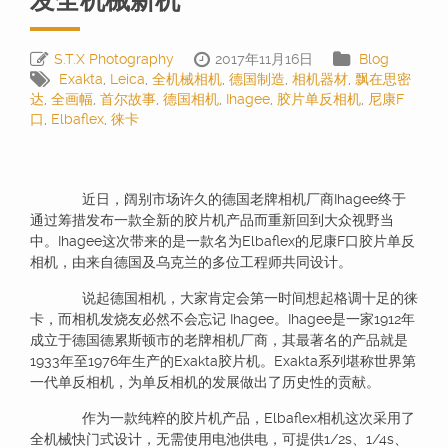
发全机械新机
S.T.X Photography
2017年11月16日
Blog
Exakta
,
Leica
,
全机械相机
,
德国制造
,
相机器材
,
飘在思密
达
,
全画幅
,
首尔故事
,
德国相机
,
Ihagee
,
胶片单反相机
,
尼康F
口
,
Elbaflex
,
徕卡
近日，阔别市场许久的德国老牌相机厂商Ihagee终于
通过筹措发布一款全新的胶片机产品而重新回到大众视野当
中。Ihagee这次带来的是一款名为Elbaflex的尼康F口胶片单反
相机，由来自德国及乌克兰的多位工程师共同设计。
说起德国相机，大家肯定会第一时间想起格调十足的徕
卡，而相机发烧友必然不会忘记 Ihagee。Ihagee是一家1912年
成立于德国德累斯顿市的老牌相机厂商，其最著名的产品就是
1933年至1976年生产的Exakta胶片机。Exakta系列堪称世界第
一代单反相机，为单反相机的发展做出了历史性的贡献。
作为一款纯粹的胶片机产品，Elbaflex相机这次采用了
全机械快门式设计，无需使用电池供电，可提供1/2s、1/4s、