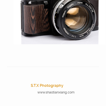
S.T.X Photography
www.shaotianxiang.com