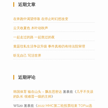
近期文章
在奔跑中渴望停靠 在停止时幻想改变
云天收夏色 木叶动秋声
一起走过的路 一起熬过的夜
黄晸玟私生活争议升级 事件真相仍有待法院审理
听见自己 写活世界
近期评论
韩国体育 输在山头 – 飘在思密达
发表在《
几乎不失误
的队长 很难晋一级的主帅
》
WS20
发表在《
2022 MMC第二轮投票结束 TOP14选