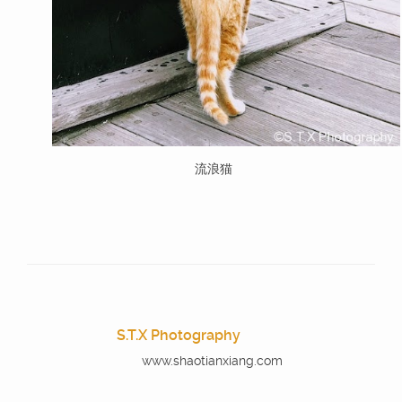
流浪猫
S.T.X Photography
www.shaotianxiang.com