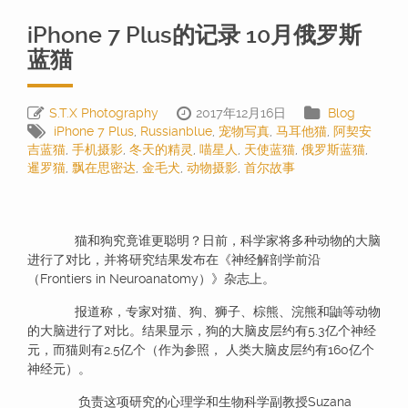
iPhone 7 Plus的记录 10月俄罗斯
蓝猫
S.T.X Photography
2017年12月16日
Blog
iPhone 7 Plus
,
Russianblue
,
宠物写真
,
马耳他猫
,
阿契安
吉蓝猫
,
手机摄影
,
冬天的精灵
,
喵星人
,
天使蓝猫
,
俄罗斯蓝猫
,
暹罗猫
,
飘在思密达
,
金毛犬
,
动物摄影
,
首尔故事
猫和狗究竟谁更聪明？日前，科学家将多种动物的大脑
进行了对比，并将研究结果发布在《神经解剖学前沿
（Frontiers in Neuroanatomy）》杂志上。
报道称，专家对猫、狗、狮子、棕熊、浣熊和鼬等动物
的大脑进行了对比。结果显示，狗的大脑皮层约有5.3亿个神经
元，而猫则有2.5亿个（作为参照， 人类大脑皮层约有160亿个
神经元）。
负责这项研究的心理学和生物科学副教授Suzana