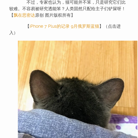
不过，专家也认为，猫可能并不笨，只是研究它们比
较难。不容易被研究透能笨？人类固然只配给主子们铲屎呀！
【
飘在思密达
原创 图片版权所有】
【
iPhone 7 Plus的记录 9月俄罗斯蓝猫
】（点击进
入）