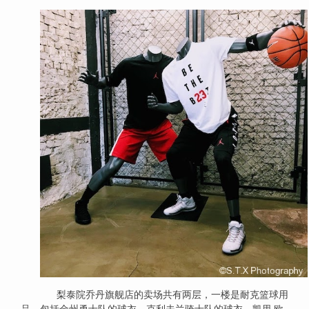
梨泰院乔丹旗舰店的卖场共有两层，一楼是耐克篮球用