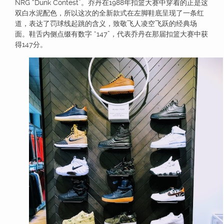
NRG “Dunk Contest”。乔丹在1988年扣篮大赛中穿着的正是这
双白水泥配色，所以这次的全新款式在左脚鞋底呈现了一条红
道，表达了罚球线起跳的含义，致敬飞人凌空飞跃的经典场
面。鞋舌内侧点缀有数字 “147”，代表乔丹在那届扣篮大赛中获
得147分。