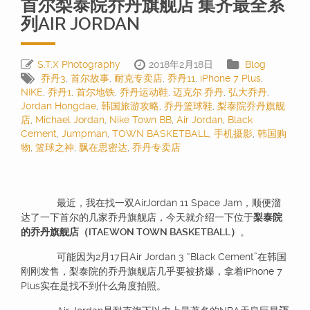
首尔梨泰院乔丹旗舰店 集齐最全系
列AIR JORDAN
S.T.X Photography
2018年2月18日
Blog
乔丹3
,
首尔故事
,
耐克专卖店
,
乔丹11
,
iPhone 7 Plus
,
NIKE
,
乔丹1
,
首尔地铁
,
乔丹运动鞋
,
迈克尔·乔丹
,
弘大乔丹
,
Jordan Hongdae
,
韩国旅游攻略
,
乔丹篮球鞋
,
梨泰院乔丹旗舰
店
,
Michael Jordan
,
Nike Town BB
,
Air Jordan
,
Black
Cement
,
Jumpman
,
TOWN BASKETBALL
,
手机摄影
,
韩国购
物
,
篮球之神
,
飘在思密达
,
乔丹专卖店
最近，我在找一双AirJordan 11 Space Jam，顺便溜
达了一下首尔的几家乔丹旗舰店，今天就介绍一下位于
梨泰院
的乔丹旗舰店（ITAEWON TOWN BASKETBALL）
。
可能因为2月17日Air Jordan 3 “Black Cement”在韩国
刚刚发售，梨泰院的乔丹旗舰店几乎要被挤爆，拿着iPhone 7
Plus实在是找不到什么角度拍照。