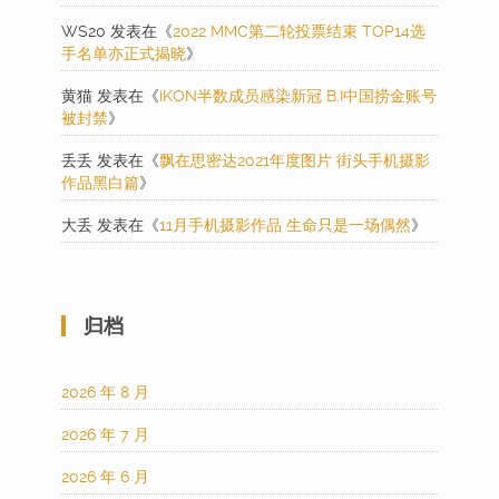
WS20
发表在《
2022 MMC第二轮投票结束 TOP14选
手名单亦正式揭晓
》
黄猫
发表在《
iKON半数成员感染新冠 B.I中国捞金账号
被封禁
》
丢丢
发表在《
飘在思密达2021年度图片 街头手机摄影
作品黑白篇
》
大丢
发表在《
11月手机摄影作品 生命只是一场偶然
》
归档
2026 年 8 月
2026 年 7 月
2026 年 6 月