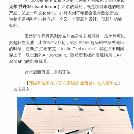
Air Jordan是耐克旗下以史上最著名的NBA天皇巨星
迈
克尔·乔丹(Michael Jordan）
命名的系列，既是功能卓越的鞋类
产品，又是一种文化标志。乔丹系列每年都会发布数款新品，
为整个运动鞋行业树立起一个又一个更高的设计、创新与功能
标杆。
虽然近年乔丹系列发布的都是复刻版球鞋，却仍然可以
掀起轩然大波。比方今年2月初，第52届NFL超级碗中场秀演出
的时候，贾斯汀·汀布莱克（Justin Timberlake）就在演出期间
穿上了一双全新的Air Jordan 3。随着贾老板的表现结束，Air
Jordan 3的鞋价飙升。
这些后面再说，言归正传。
【
韩国开首家乔丹官方旗舰店 坐落首尔弘大繁华区
】
（点击进入）