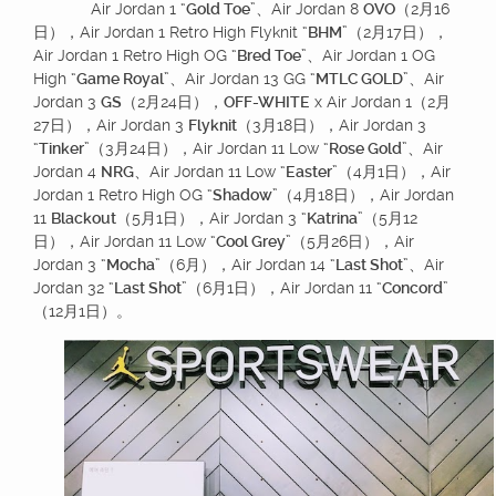
Air Jordan 1 “
Gold Toe
”、Air Jordan 8
OVO
（2月16
日），Air Jordan 1 Retro High Flyknit “
BHM
”（2月17日），
Air Jordan 1 Retro High OG “
Bred Toe
”、Air Jordan 1 OG
High “
Game Royal
”、Air Jordan 13 GG “
MTLC GOLD
”、Air
Jordan 3
GS
（2月24日），
OFF-WHITE
x Air Jordan 1（2月
27日），Air Jordan 3
Flyknit
（3月18日），Air Jordan 3
“
Tinker
”（3月24日），Air Jordan 11 Low “
Rose Gold
”、Air
Jordan 4
NRG
、Air Jordan 11 Low “
Easter
”（4月1日），Air
Jordan 1 Retro High OG “
Shadow
”（4月18日），Air Jordan
11
Blackout
（5月1日），Air Jordan 3 “
Katrina
”（5月12
日），Air Jordan 11 Low “
Cool Grey
”（5月26日），Air
Jordan 3 “
Mocha
”（6月），Air Jordan 14 “
Last Shot
”、Air
Jordan 32 “
Last Shot
”（6月1日），Air Jordan 11 “
Concord
”
（12月1日）。