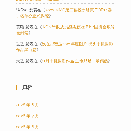
WS20
发表在《
2022 MMC第二轮投票结束 TOP14选
手名单亦正式揭晓
》
黄猫
发表在《
iKON半数成员感染新冠 B.I中国捞金账号
被封禁
》
丢丢
发表在《
飘在思密达2021年度图片 街头手机摄影
作品黑白篇
》
大丢
发表在《
11月手机摄影作品 生命只是一场偶然
》
归档
2026 年 8 月
2026 年 7 月
2026 年 6 月