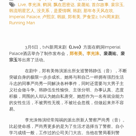
Live
,
李光洙
,
鹤洞
,
飘在思密达
,
裴晟祐
,
首尔故事
,
裴宗玉
,
韩流明星艺人
,
没关系，是爱情啊
,
韩剧
,
那年冬天风在吹
,
Imperial Palace
,
卢熙京
,
韩娱
,
郑有美
,
尹食堂2
,
tvN周末剧
,
Running Man
3月6日，tvN新周末剧
《Live》
方面在鹤洞Imperial
Palace酒店举办了制作发布会，
郑有美
、
李光洙
、裴晟祐、裴
宗玉
等出席了活动。
在剧中，郑有美饰演派出所女巡警韩静伍（音），不断
突破自身的极限一步步成长。她将与和自己一样拥有强烈生活
斗志的同事严尚秀一同解决各种事件，同时还需要与大男子主
义社会做斗争。韩静伍生性愉快、主张分明、办事认真、态度
积极，周围的人却认为她自私唐突。她想作为一名有就业能力
的女性生活，不被男性无视，不被社会忽视，但做起来并不容
易。
李光洙饰演经常闯祸的派出所新人警察严尚秀（音）。
比起使命感，严尚秀更多的是为了生活才选择当了警察。自小
学习成绩一般，工作过的公司关门大吉。当他在警局看到警