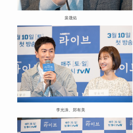
裴晟佑
李光洙、郑有美