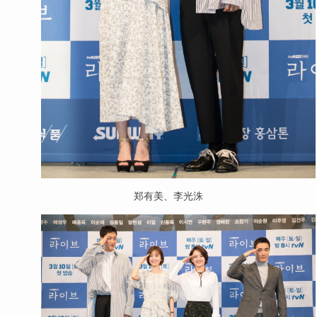
郑有美、李光洙