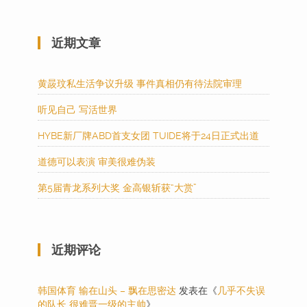
近期文章
黄晸玟私生活争议升级 事件真相仍有待法院审理
听见自己 写活世界
HYBE新厂牌ABD首支女团 TUIDE将于24日正式出道
道德可以表演 审美很难伪装
第5届青龙系列大奖 金高银斩获“大赏”
近期评论
韩国体育 输在山头 – 飘在思密达
发表在《
几乎不失误
的队长 很难晋一级的主帅
》