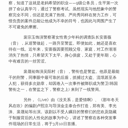
察，知道了这就是老妈希望的职业——9级公务员，生平第一次
拼了命认真学习，通过了警察考试。虽然现实与他想象中的警
察完全不同，但还是充满了热情。严尚秀同样在努力工作，可
惜负责的案件总能让他成为不幸的符号，也因此与周围产生了
不可避免的摩擦。
裴宗玉饰演警察署女性青少年科的调查队长安蔷薇
（音），从巡警做起，一路升至警监。即便如此，她还是喜欢
待在一线。近年来，安蔷薇因要照顾父母、家庭，对工作渐渐
消失了热情，只希望天下太平。身心俱疲，又处于更年期，心
中有难言的一丝苦涩。
裴晟祐饰演吴阳村（音），警衔也是警监。他原是最能
干的刑警，同事眼中最可靠的后盾，抓捕过大盗、流氓甚至杀
人犯，获得多次勋章，却因卷入一次事件被降职成为警卫(韩国
警衔之一，在警监之下，警察之上) 来到了一线警局。
另外，《Live》由《没关系，是爱情啊》、《那年冬天
风在吹》的编剧卢熙京与导演金圭泰合作打造，郑有美、李光
洙、裴晟祐等出演。该剧以不受人瞩目的警察们的悲欢及隐藏
于制服背后的人性化的故事为中心，讲述了警察在各种突发事
件现场的日常生活，将于3月10日首播。