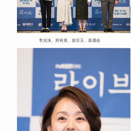
李光洙、郑有美、裴宗玉、裴晟佑