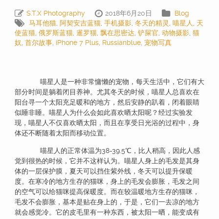
S.T.X Photography
2018年6月20日
Blog
马耳他猫
,
阿契安吉蓝猫
,
手机摄影
,
冬天的精灵
,
喵星人
,
天
使蓝猫
,
俄罗斯蓝猫
,
暹罗猫
,
飘在思密达
,
铲屎官
,
动物摄影
,
猫
奴
,
首尔故事
,
iPhone 7 Plus
,
Russianblue
,
宠物写真
喵星人是一种非常慵懒的宠物，每天生活中，它们有大
部分时间是躺着闭目养神。尤其冬天的时候，喵星人总喜欢在
阳台寻一个太阳充足暖和的地方，然后安静的趴着，闭着眼睛
似睡非睡。喵星人为什么会如此喜欢晒太阳呢？经过实验发
现，喵星人不仅喜欢晒太阳，而且在享受日光浴的过程中，身
体还不断随着太阳而移动位置。
喵星人的正常体温为38-39.5℃，比人稍高，因此人感
觉到很热的时候，它并不这样认为。喵星人身上的毛发是其身
体的一层保护膜，夏天可以挡住紫外线，冬天可以提升保暖
度。在寒冷的地方生存的猫咪，身上的毛发会膨胀，毛发之间
的空气可以给猫咪提高保暖度。而在较温暖地方生存的猫咪，
毛发不会膨胀，基本是贴在身上的，于是，它们一去凉的地方
就会感觉冷。它的皮毛里有一种东西，被太阳一晒，能变成有