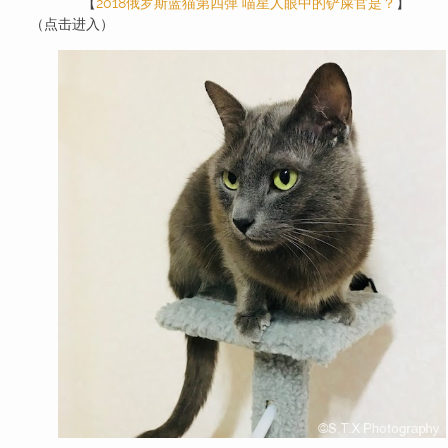
【
2018俄罗斯蓝猫第四弹 喵星人眼中的铲屎官是？
】
（点击进入）