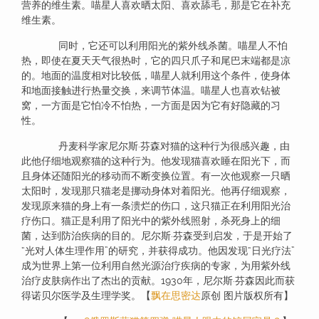
营养的维生素。喵星人喜欢晒太阳、喜欢舔毛，那是它在补充
维生素。
同时，它还可以利用阳光的紫外线杀菌。喵星人不怕
热，即使在夏天天气很热时，它的四只爪子和尾巴末端都是凉
的。地面的温度相对比较低，喵星人就利用这个条件，使身体
和地面接触进行热量交换，来调节体温。喵星人也喜欢钻被
窝，一方面是它怕冷不怕热，一方面是因为它有好隐藏的习
性。
丹麦科学家尼尔斯·芬森对猫的这种行为很感兴趣，由
此他仔细地观察猫的这种行为。他发现猫喜欢睡在阳光下，而
且身体还随阳光的移动而不断变换位置。有一次他观察一只晒
太阳时，发现那只猫老是挪动身体对着阳光。他再仔细观察，
发现原来猫的身上有一条溃烂的伤口，这只猫正在利用阳光治
疗伤口。猫正是利用了阳光中的紫外线照射，杀死身上的细
菌，达到防治疾病的目的。尼尔斯·芬森受到启发，于是开始了
“光对人体生理作用”的研究，并获得成功。他因发现“日光疗法”
成为世界上第一位利用自然光源治疗疾病的专家，为用紫外线
治疗皮肤病作出了杰出的贡献。1930年，尼尔斯·芬森因此而获
得诺贝尔医学及生理学奖。【
飘在思密达
原创 图片版权所有】