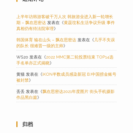
上半年访韩游客破千万人次 韩旅游业进入新一轮增长
期 – 飘在思密达
发表在《
黄晸玟私生活争议升级 事件
真相仍有待法院审理
》
韩国体育 输在山头 – 飘在思密达
发表在《
几乎不失误
的队长 很难晋一级的主帅
》
WS20
发表在《
2022 MMC第二轮投票结束 TOP14选
手名单亦正式揭晓
》
黄猫
发表在《
iKON半数成员感染新冠 B.I中国捞金账号
被封禁
》
丢丢
发表在《
飘在思密达2021年度图片 街头手机摄影
作品黑白篇
》
归档