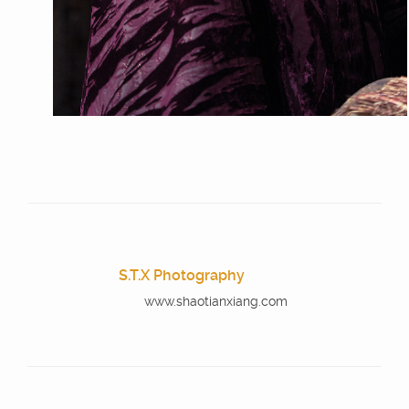
S.T.X Photography
www.shaotianxiang.com