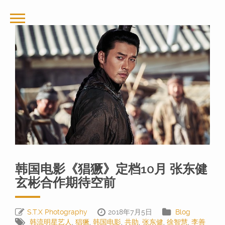
韩国电影《猖獗》定档10月 张东健
玄彬合作期待空前
S.T.X Photography
2018年7月5日
Blog
韩流明星艺人
,
猖獗
,
韩国电影
,
共助
,
张东健
,
徐智慧
,
李善