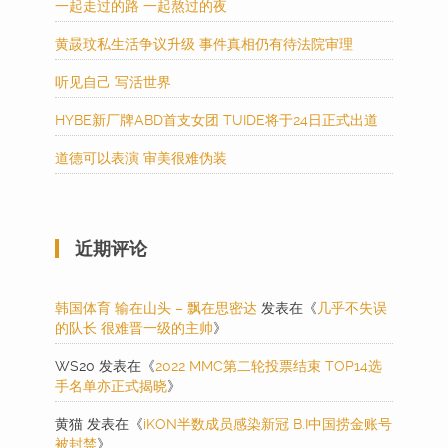
一起走过的路 一起熬过的夜
黄晸玟私生活争议升级 事件真相仍有待法院审理
听见自己 写活世界
HYBE新厂牌ABD首支女团 TUIDE将于24日正式出道
道德可以表演 审美很难伪装
近期评论
韩国体育 输在山头 – 飘在思密达
发表在《
几乎不失误
的队长 很难晋一级的主帅
》
WS20
发表在《
2022 MMC第二轮投票结束 TOP14选
手名单亦正式揭晓
》
黄猫
发表在《
iKON半数成员感染新冠 B.I中国捞金账号
被封禁
》