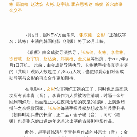
彬
,
郑满植
,
赵达焕
,
玄彬
,
赵宇镇
,
飘在思密达
,
韩娱
,
首尔故事
,
金义圣
7月5日，据NEW方面消息，
张东健
、
玄彬
（正确汉字
名：炫彬）主演的韩国电影《猖獗》将于10月上映。
《猖獗》由金成勋导演执导，
张东健
、
玄彬
、
李善彬
、
徐智慧
、
赵宇镇
、
赵达焕
、
郑满植
、
金义圣
等出演，于2017年9
月1日开机。 此前，由金成勋导演执导、玄彬携手柳海真等主演
的《共助》观影人数超过了780万人次，也使得观众们对金成
勋导演与玄彬的再次合作更加期待。
在电影中，
玄彬
饰演朝鲜王朝的王子，同时也是最高武
功所有者李青（音）。李青作为人质被送往清朝，时隔十余年
回到朝鲜后，出面阻止只在夜间活动的夜鬼的猖獗，上演激烈
搏斗之余拯救国家。
张东健
饰演手握兵权梦想改革的兵曹判书
（朝鲜时期兵曹的长官，正二品）金子峻（音），同时《猖
獗》也是张东健出道25年来首次出演的古装剧电影作品。
此外，赵宇镇饰演与李青并肩作战的朴宗士（音）；金