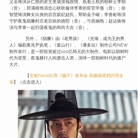
义圣饰演从仁慈的君主变成漠视政情、执着王权的朝鲜王李朝
（音）；郑满植饰演忠心耿耿服侍李青的宦官学俢（音）；徐
智慧饰演舞女出身的后宫嫔妃赵氏，帮助金子峻；李善彬饰演
守护夜鬼猖獗村庄老百姓的德熙（音），弓箭娴熟；赵达焕饰
演与李青一起扫荡夜鬼的和尚大吉（音）。
另外，《猖獗》由《老男孩》、《光海，成为王的男
人》编剧黄兆尹执笔，《釜山行》、《潘多拉》制作公司NEW
制作发行，是一部投资超过100亿韩元的大制作。电影以朝鲜时
代为背景，夜鬼横行人间袭击人类，演绎一部朝鲜时代的僵尸
大片。
【
玄彬Nana出席《骗子》发布会 高颜值搭档闪亮全
场
】（点击进入）