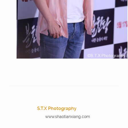
S.T.X Photography
www.shaotianxiang.com