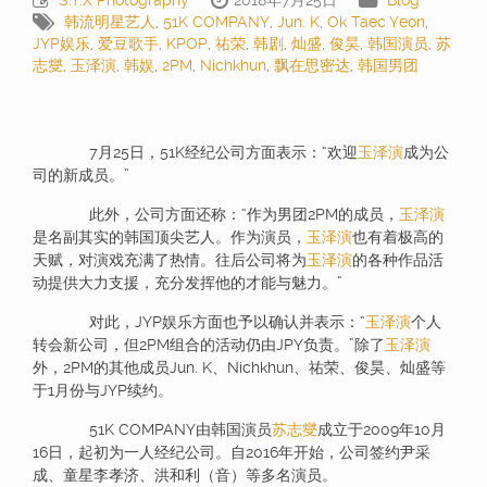
韩流明星艺人
,
51K COMPANY
,
Jun. K
,
Ok Taec Yeon
,
JYP娱乐
,
爱豆歌手
,
KPOP
,
祐荣
,
韩剧
,
灿盛
,
俊昊
,
韩国演员
,
苏
志燮
,
玉泽演
,
韩娱
,
2PM
,
Nichkhun
,
飘在思密达
,
韩国男团
7月25日，51K经纪公司方面表示：“欢迎
玉泽演
成为公
司的新成员。”
此外，公司方面还称：“作为男团2PM的成员，
玉泽演
是名副其实的韩国顶尖艺人。作为演员，
玉泽演
也有着极高的
天赋，对演戏充满了热情。往后公司将为
玉泽演
的各种作品活
动提供大力支援，充分发挥他的才能与魅力。”
对此，JYP娱乐方面也予以确认并表示：“
玉泽演
个人
转会新公司，但2PM组合的活动仍由JPY负责。”除了
玉泽演
外，2PM的其他成员Jun. K、Nichkhun、祐荣、俊昊、灿盛等
于1月份与JYP续约。
51K COMPANY由韩国演员
苏志燮
成立于2009年10月
16日，起初为一人经纪公司。自2016年开始，公司签约尹采
成、童星李孝济、洪和利（音）等多名演员。