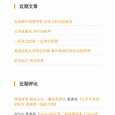
近期文章
在奔跑中渴望停靠 在停止时幻想改变
云天收夏色 木叶动秋声
一起走过的路 一起熬过的夜
黄晸玟私生活争议升级 事件真相仍有待法院审理
听见自己 写活世界
近期评论
韩国体育 输在山头 – 飘在思密达
发表在《
几乎不失误
的队长 很难晋一级的主帅
》
WS20
发表在《
2022 MMC第二轮投票结束 TOP14选