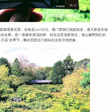
都需要买票，价格是400日元。看门票我们就能知道，通天桥是东福
出的走廊，是一座建有屋顶的桥。站在这里放眼望去，漫山遍野灿红的
二月花”的季节，飘在思密达只能站在这里尽情想象。