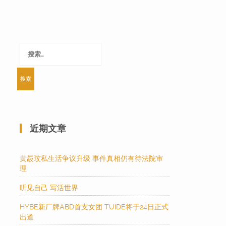
搜
索：
近期文章
黄晸玟私生活争议升级 事件真相仍有待法院审
理
听见自己 写活世界
HYBE新厂牌ABD首支女团 TUIDE将于24日正式
出道