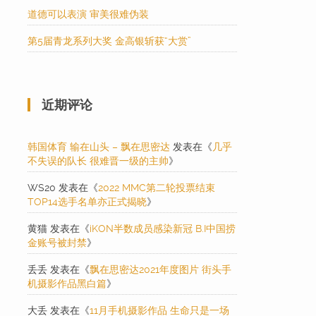
道德可以表演 审美很难伪装
第5届青龙系列大奖 金高银斩获“大赏”
近期评论
韩国体育 输在山头 – 飘在思密达
发表在《
几乎
不失误的队长 很难晋一级的主帅
》
WS20
发表在《
2022 MMC第二轮投票结束
TOP14选手名单亦正式揭晓
》
黄猫
发表在《
iKON半数成员感染新冠 B.I中国捞
金账号被封禁
》
丢丢
发表在《
飘在思密达2021年度图片 街头手
机摄影作品黑白篇
》
大丢
发表在《
11月手机摄影作品 生命只是一场