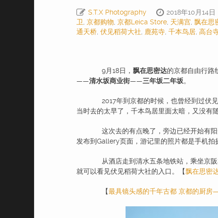
S.T.X Photography
2018年10月14日
卫
,
京都购物
,
京都Leica Store
,
天满宫
,
飘在思
通天桥
,
伏见稻荷大社
,
鹿苑寺
,
千本鸟居
,
高台
9月18日，
飘在思密达
的京都自由行路
——
清水坂商业街
——
三年坂二年坂
。
2017年到京都的时候，也曾经到过伏
当时去的太早了，千本鸟居里面太暗，又没有
这次去的有点晚了，旁边已经开始有阳光洒进
发布到Gallery页面，游记里的照片都是手机拍
从酒店走到清水五条地铁站，乘坐京阪本
就可以看见伏见稻荷大社的入口。【
飘在思密
【
最具镜头感的千年古都 京都的厨房