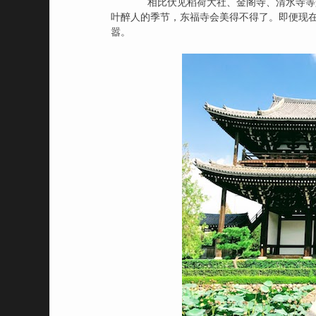
相比伏见稻荷大社、金阁寺、清水寺等景
叶醉人的季节，东福寺会美得不得了。即便现
嚣。