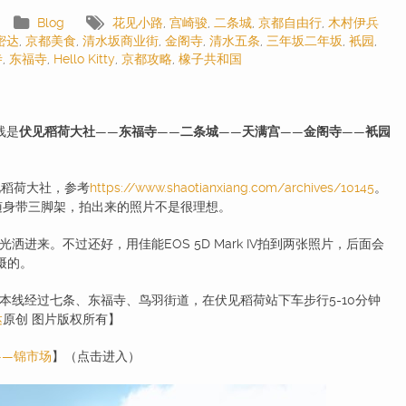
Blog
花见小路
,
宫崎骏
,
二条城
,
京都自由行
,
木村伊兵
密达
,
京都美食
,
清水坂商业街
,
金阁寺
,
清水五条
,
三年坂二年坂
,
衹园
,
寺
,
东福寺
,
Hello Kitty
,
京都攻略
,
橡子共和国
线是
伏见稻荷大社
——
东福寺
——
二条城
——
天满宫
——
金阁寺
——
衹园
见稻荷大社，参考
https://www.shaotianxiang.com/archives/10145
。
随身带三脚架，拍出来的照片不是很理想。
来。不过还好，用佳能EOS 5D Mark IV拍到两张照片，后面会
摄的。
线经过七条、东福寺、鸟羽街道，在伏见稻荷站下车步行5-10分钟
达
原创 图片版权所有】
——锦市场
】（点击进入）