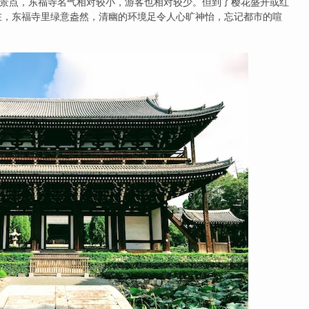
点，东福寺名气相对较小，游客也相对较少。但到了樱花盛开或红
在，东福寺里绿意盎然，清幽的环境足令人心旷神怡，忘记都市的喧