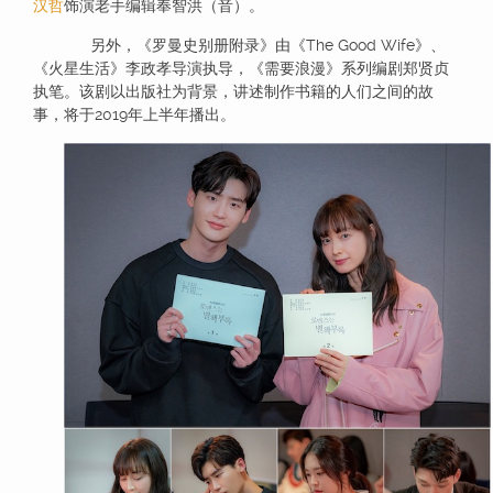
汉哲
饰演老手编辑奉智洪（音）。
另外，《罗曼史别册附录》由《The Good Wife》、
《火星生活》李政孝导演执导，《需要浪漫》系列编剧郑贤贞
执笔。该剧以出版社为背景，讲述制作书籍的人们之间的故
事，将于2019年上半年播出。