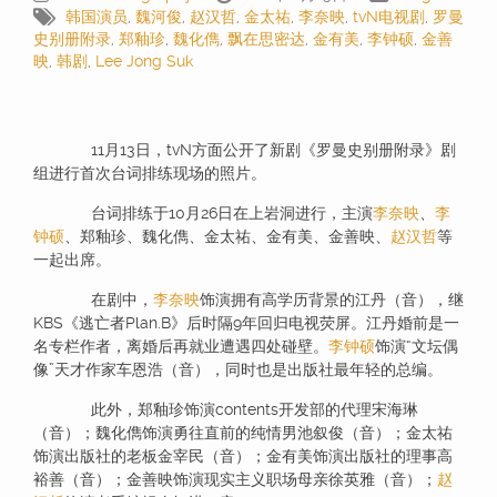
韩国演员
,
魏河俊
,
赵汉哲
,
金太祐
,
李奈映
,
tvN电视剧
,
罗曼
史别册附录
,
郑釉珍
,
魏化儁
,
飘在思密达
,
金有美
,
李钟硕
,
金善
映
,
韩剧
,
Lee Jong Suk
11月13日，tvN方面公开了新剧《罗曼史别册附录》剧
组进行首次台词排练现场的照片。
台词排练于10月26日在上岩洞进行，主演
李奈映
、
李
钟硕
、郑釉珍、魏化儁、金太祐、金有美、金善映、
赵汉哲
等
一起出席。
在剧中，
李奈映
饰演拥有高学历背景的江丹（音），继
KBS《逃亡者Plan.B》后时隔9年回归电视荧屏。江丹婚前是一
名专栏作者，离婚后再就业遭遇四处碰壁。
李钟硕
饰演“文坛偶
像”天才作家车恩浩（音），同时也是出版社最年轻的总编。
此外，郑釉珍饰演contents开发部的代理宋海琳
（音）；魏化儁饰演勇往直前的纯情男池叙俊（音）；金太祐
饰演出版社的老板金宰民（音）；金有美饰演出版社的理事高
裕善（音）；金善映饰演现实主义职场母亲徐英雅（音）；
赵