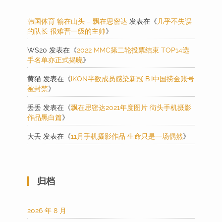
韩国体育 输在山头 – 飘在思密达
发表在《
几乎不失误
的队长 很难晋一级的主帅
》
WS20
发表在《
2022 MMC第二轮投票结束 TOP14选
手名单亦正式揭晓
》
黄猫
发表在《
iKON半数成员感染新冠 B.I中国捞金账号
被封禁
》
丢丢
发表在《
飘在思密达2021年度图片 街头手机摄影
作品黑白篇
》
大丢
发表在《
11月手机摄影作品 生命只是一场偶然
》
归档
2026 年 8 月