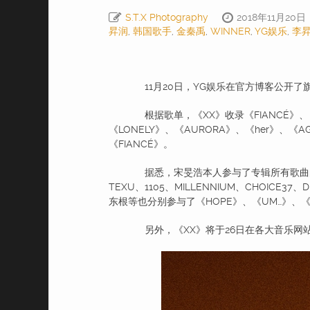
S.T.X Photography
2018年11月20日
昇润
,
韩国歌手
,
金秦禹
,
WINNER
,
YG娱乐
,
李
11月20日，YG娱乐在官方博客公开了
根据歌单，《XX》收录《FIANCÉ》、《T
《LONELY》、《AURORA》、《her》、《
《FIANCÉ》。
据悉，宋旻浩本人参与了专辑所有歌曲的作词、
TEXU、1105、MILLENNIUM、CHOICE3
东根等也分别参与了《HOPE》、《UM…》、
另外，《XX》将于26日在各大音乐网