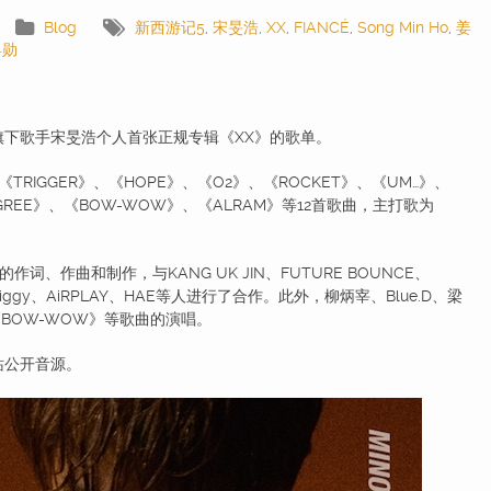
Blog
新西游记5
,
宋旻浩
,
XX
,
FIANCÉ
,
Song Min Ho
,
姜
昇勋
旗下歌手宋旻浩个人首张正规专辑《XX》的歌单。
RIGGER》、《HOPE》、《O2》、《ROCKET》、《UM…》、
AGREE》、《BOW-WOW》、《ALRAM》等12首歌曲，主打歌为
作曲和制作，与KANG UK JIN、FUTURE BOUNCE、
7、Diggy、AiRPLAY、HAE等人进行了合作。此外，柳炳宰、Blue.D、梁
《BOW-WOW》等歌曲的演唱。
站公开音源。