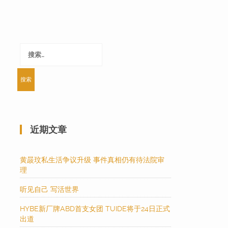
搜
索：
近期文章
黄晸玟私生活争议升级 事件真相仍有待法院审
理
听见自己 写活世界
HYBE新厂牌ABD首支女团 TUIDE将于24日正式
出道