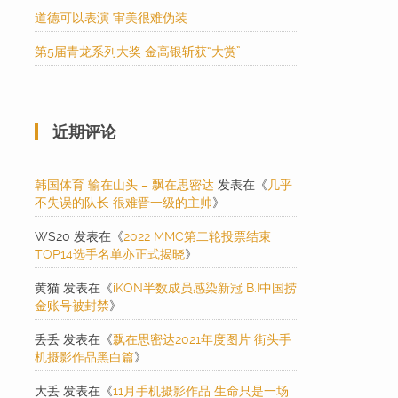
道德可以表演 审美很难伪装
第5届青龙系列大奖 金高银斩获“大赏”
近期评论
韩国体育 输在山头 – 飘在思密达
发表在《
几乎
不失误的队长 很难晋一级的主帅
》
WS20
发表在《
2022 MMC第二轮投票结束
TOP14选手名单亦正式揭晓
》
黄猫
发表在《
iKON半数成员感染新冠 B.I中国捞
金账号被封禁
》
丢丢
发表在《
飘在思密达2021年度图片 街头手
机摄影作品黑白篇
》
大丢
发表在《
11月手机摄影作品 生命只是一场