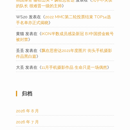
的队长 很难晋一级的主帅
》
WS20
发表在《
2022 MMC第二轮投票结束 TOP14选
手名单亦正式揭晓
》
黄猫
发表在《
iKON半数成员感染新冠 B.I中国捞金账号
被封禁
》
丢丢
发表在《
飘在思密达2021年度图片 街头手机摄影
作品黑白篇
》
大丢
发表在《
11月手机摄影作品 生命只是一场偶然
》
归档
2026 年 8 月
2026 年 7 月