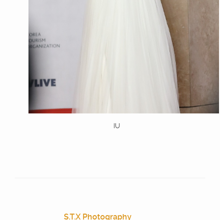
IU
S.T.X Photography