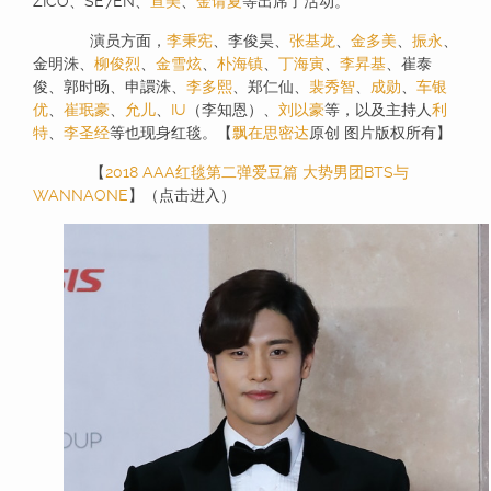
ZICO、SE7EN、
宣美
、
金请夏
等出席了活动。
演员方面，
李秉宪
、李俊昊、
张基龙
、
金多美
、
振永
、
金明洙、
柳俊烈
、
金雪炫
、
朴海镇
、
丁海寅
、
李昇基
、崔泰
俊、郭时旸、申譞洙、
李多熙
、郑仁仙、
裴秀智
、
成勋
、
车银
优
、
崔珉豪
、
允儿
、
IU
（李知恩）、
刘以豪
等，以及主持人
利
特
、
李圣经
等也现身红毯。【
飘在思密达
原创 图片版权所有】
【
2018 AAA红毯第二弹爱豆篇 大势男团BTS与
WANNAONE
】（点击进入）