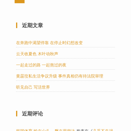
近期文章
在奔跑中渴望停靠 在停止时幻想改变
云天收夏色 木叶动秋声
一起走过的路 一起熬过的夜
黄晸玟私生活争议升级 事件真相仍有待法院审理
听见自己 写活世界
近期评论
韩国体育 输在山头 – 飘在思密达
发表在《
几乎不失误