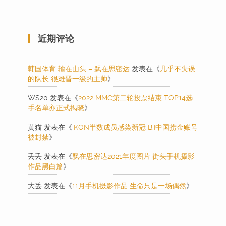
近期评论
韩国体育 输在山头 – 飘在思密达
发表在《
几乎不失误
的队长 很难晋一级的主帅
》
WS20
发表在《
2022 MMC第二轮投票结束 TOP14选
手名单亦正式揭晓
》
黄猫
发表在《
iKON半数成员感染新冠 B.I中国捞金账号
被封禁
》
丢丢
发表在《
飘在思密达2021年度图片 街头手机摄影
作品黑白篇
》
大丢
发表在《
11月手机摄影作品 生命只是一场偶然
》