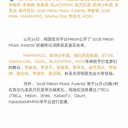
李侑菲
,
李相烨
,
孙泰英
,
BLACKPINK
,
高尺巨蛋
,
防弹少年团
,
朴
圣光
,
崔丹尼尔
,
2018 Melon Music Awards
,
李栋旭
,
2018
MMA
,
MAMAMOO
,
Wanna One
,
李尚允
,
iKON
11月30日，韩国音乐平台Melon公开了“2018 Melon
Music Awards”的最终出演阵容及嘉宾名单。
MAMAMOO
、
防弹少年团
、
脸红的思春期
、
BTOB
、
Wanna One
、
Apink
、
BLACKPINK
、
iKON
等将联手打造梦幻
的舞台，
李栋旭
、
李英子
、
孙泰英
、
李尚允
、
崔丹尼尔
、
李相
烨
、
南志铉
、
李侑菲
、
庭沼珉
、朴圣光等明星也会大举登场。
另外，“2018 Melon Music Awards”将于12月1日晚7时
在首尔九老高尺巨蛋举办颁奖礼，现场实况将通过JTBC2、
JTBC4、Melon、1thek、KakaoTV、Daum、
Kakaotalk#MMA等平台进行直播。