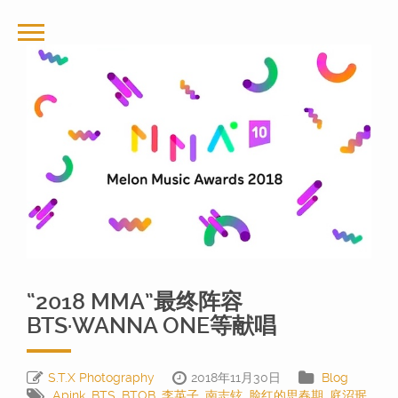
“2018 MMA”最终阵容
BTS·WANNA ONE等献唱
S.T.X Photography
2018年11月30日
Blog
Apink
,
BTS
,
BTOB
,
李英子
,
南志铉
,
脸红的思春期
,
庭沼珉
,