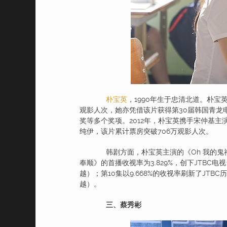
朴宝英
，1990年生于忠清北道。朴宝
观影人次，她亦凭借该片获得第30届韩国青龙
奖等多个奖项。2012年，朴宝英携手宋仲基
纯伊，该片累计票房突破706万观影人次。
韩剧方面，朴宝英主演的《Oh 我的鬼
奉顺》的首播收视率为3.829%，创下JTBC电视台
越）；第10集以9.668%的收视率刷新了JTB
越）。
三、蔡秀彬