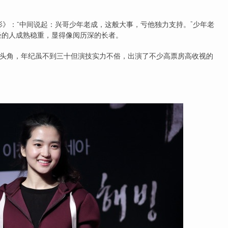
》：“中间说起：兴哥少年老成，这般大事，亏他独力支持。”少年老
轻的人成熟稳重，显得像阅历深的长者。
角，年纪虽不到三十但演技实力不俗，出演了不少高票房高收视的