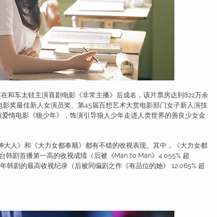
英在和车太铉主演喜剧电影《非常主播》后成名，该片票房达到822万余
电影奖最佳新人女演员奖、第45届百想艺术大赏电影部门女子新人演技
主演爱情电影《狼少年》，饰演引导狼人少年走进人类世界的善良少女金
神大人》和《大力女都奉顺》都有不错的收视表现。其中，《大力女都
韩剧首播第一高的收视成绩（后被《Man to Man》4.055% 超
C历年韩剧的最高收视纪录（后被同编剧之作《有品位的她》 12.065% 超