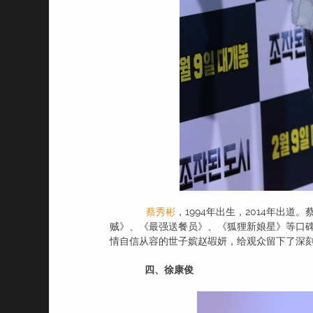
蔡秀彬
，1994年出生，2014年出
贼》、《最强送餐员》、《狐狸新娘星》等口
情自信从容的世子嫔赵嘏妍，给观众留下了深
四、徐康俊