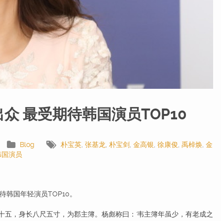
众 最受期待韩国演员TOP10
Blog
朴宝英
,
张基龙
,
朴宝剑
,
金高银
,
徐康俊
,
禹棹焕
,
金
韩国演员
待韩国年轻演员TOP10。
十五，身长八尺五寸，为郡主簿。杨彪称曰：'韦主簿年虽少，有老成之