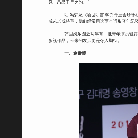
风，昂昂千里之驹。'”
明·冯梦龙《喻世明言·蒋兴哥重会珍珠衫
成或老成持重，我们经常用这两个词形容年纪
韩国娱乐圈近两年有一批青年演员崭露头
影视作品，未来的发展更是令人期待。
一、金泰梨