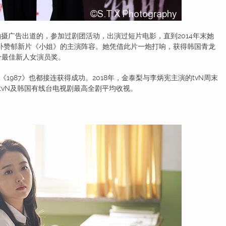
拍摄广告出道的，参加过剧团活动，出演过短片电影，直到2014年末她
演朴赞郁新片《小姐》的主演阵容。她凭借此片一炮打响，获得韩国青龙
个最佳新人女演员奖。
87》也都接连获得成功。2018年，金泰梨与李炳宪主演的tvN周末
下tvN及韩国有线台电视剧最高全剧平均收视。