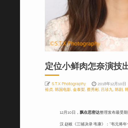
定位小鲜肉怎奈演技出
S.T.X Photography
2018年12月10日
裕贞
,
韩国电影
,
金泰梨
,
蔡秀彬
,
吕珍九
,
韩剧
,
12月10日，
飘在思密达
整理发布最受期
汉·赵岐《三辅决录·韦康》：“韦元将年