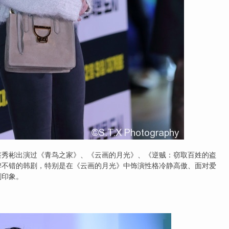
道。蔡秀彬出演过《青鸟之家》、《云画的月光》、《逆贼：窃取百姓的盗
碑不错的韩剧，特别是在《云画的月光》中饰演性格冷静高傲、面对爱
刻印象。