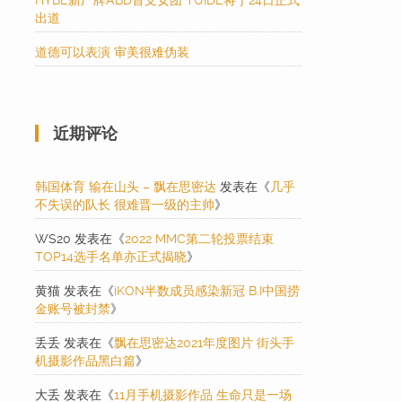
HYBE新厂牌ABD首支女团 TUIDE将于24日正式
出道
道德可以表演 审美很难伪装
近期评论
韩国体育 输在山头 – 飘在思密达
发表在《
几乎
不失误的队长 很难晋一级的主帅
》
WS20
发表在《
2022 MMC第二轮投票结束
TOP14选手名单亦正式揭晓
》
黄猫
发表在《
iKON半数成员感染新冠 B.I中国捞
金账号被封禁
》
丢丢
发表在《
飘在思密达2021年度图片 街头手
机摄影作品黑白篇
》
大丢
发表在《
11月手机摄影作品 生命只是一场