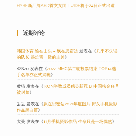
HYBE新厂牌ABD首支女团 TUIDE将于24日正式出道
近期评论
韩国体育 输在山头 – 飘在思密达
发表在《
几乎不失误
的队长 很难晋一级的主帅
》
WS20
发表在《
2022 MMC第二轮投票结束 TOP14选
手名单亦正式揭晓
》
黄猫
发表在《
iKON半数成员感染新冠 B.I中国捞金账号
被封禁
》
丢丢
发表在《
飘在思密达2021年度图片 街头手机摄影
作品黑白篇
》
大丢
发表在《
11月手机摄影作品 生命只是一场偶然
》