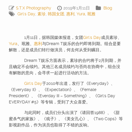
S.T.X Photography
2019年1月11日
Blog
Girl's Day
,
素珍
,
韩国女团
,
惠利
,
Yura
,
珉雅
1月11日，据韩国媒体报道，女团
Girl's Day
成员素珍、
Yura
、珉雅、
惠利
与Dream T娱乐的合约即将到期。组合是要
解散，还是成员们转行做演员，何去何从受到瞩目。
Dream T娱乐方面表示，素珍的合约将于2月到期，并
且确定不会续约。其他三名成员续约与否尚在协商中，组合没
有解散的意向，会寻求一起进行活动的方法。
Girl's Day
于2010年出道，发行了《Everyday》、
《Everyday II》、《Expectation》、《Female
President》、《Everday III – Something》、《Girl's Day
EVERYDAY #5》等专辑，受到了大众喜爱。
与此同时，成员们分头出演了《请回答1988》、《甜
蜜杀气的家族》、《戏子》、《美女孔心》、《Two Cops》等
影视剧作品，作为演员也取得了不错的反响。