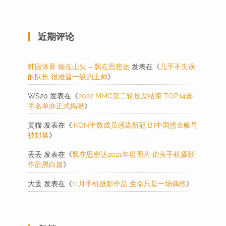
近期评论
韩国体育 输在山头 – 飘在思密达
发表在《
几乎不失误
的队长 很难晋一级的主帅
》
WS20
发表在《
2022 MMC第二轮投票结束 TOP14选
手名单亦正式揭晓
》
黄猫
发表在《
iKON半数成员感染新冠 B.I中国捞金账号
被封禁
》
丢丢
发表在《
飘在思密达2021年度图片 街头手机摄影
作品黑白篇
》
大丢
发表在《
11月手机摄影作品 生命只是一场偶然
》