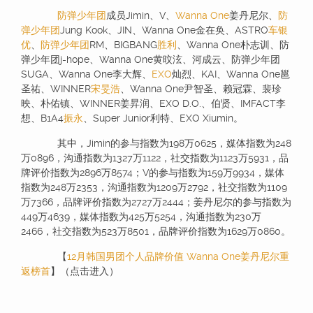
防弹少年团
成员Jimin、V、
Wanna One
姜丹尼尔、
防
弹少年团
Jung Kook、JIN、Wanna One金在奂、ASTRO
车银
优
、
防弹少年团
RM、BIGBANG
胜利
、Wanna One朴志训、防
弹少年团j-hope、Wanna One黄旼泫、河成云、防弹少年团
SUGA、Wanna One李大辉、
EXO
灿烈、KAI、Wanna One邕
圣祐、WINNER
宋旻浩
、Wanna One尹智圣、赖冠霖、裴珍
映、朴佑镇、WINNER姜昇润、EXO D.O.、伯贤、IMFACT李
想、B1A4
振永
、Super Junior利特、EXO Xiumin。
其中，Jimin的参与指数为198万0625，媒体指数为248
万0896，沟通指数为1327万1122，社交指数为1123万5931，品
牌评价指数为2896万8574；V的参与指数为159万9934，媒体
指数为248万2353，沟通指数为1209万2792，社交指数为1109
万7366，品牌评价指数为2727万2444；姜丹尼尔的参与指数为
449万4639，媒体指数为425万5254，沟通指数为230万
2466，社交指数为523万8501，品牌评价指数为1629万0860。
【
12月韩国男团个人品牌价值 Wanna One姜丹尼尔重
返榜首
】（点击进入）