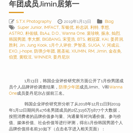
年团成员Jimin居第一
S.T.X Photography
2019年1月13日
Blog
Super Junior
,
IMFACT
,
车银优
,
朴志训
,
利特
,
李想
,
ASTRO
,
朴佑镇
,
B1A4
,
D.O.
,
Wanna One
,
裴珍映
,
振永
,
灿烈
,
韩国男团
,
李大辉
,
BIGBANG
,
宋旻浩
,
BTS
,
赖冠霖
,
KAI
,
姜昇润
,
胜利
,
Jin
,
Jung Kook
,
1月个人评价
,
尹智圣
,
SUGA
,
V
,
河成云
,
EXO
,
j-hope
,
防弹少年团
,
邕圣祐
,
XIUMIN
,
RM
,
Jimin
,
金在奂
,
伯贤
,
黄旼泫
,
WINNER
,
姜丹尼尔
1月13日，韩国企业评价研究所方面公开了1月份男团成
员个人品牌评价调查结果，
防弹少年团
成员Jimin、V和
Wanna
One
成员姜丹尼尔占据前三名。
韩国企业评价研究所分析了从2018年12月11日到2019
年1月12日期间共476名男团成员的2亿3156万5877个大数据，
按照消费者的品牌价值参与量、沟通量等对沟通价值、参与价
值、媒体价值、社会价值等进行评测，得出1月份韩国男团个人
品牌价值排名前30如下（点击名字进入相关页面）：