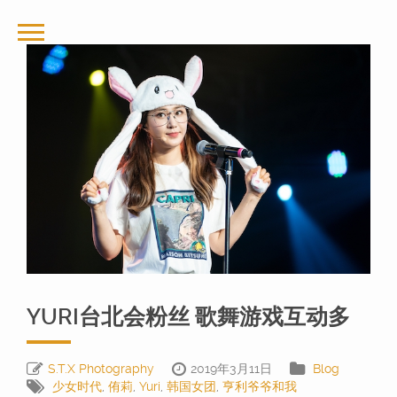
YURI台北会粉丝 歌舞游戏互动多
S.T.X Photography
2019年3月11日
Blog
少女时代
,
侑莉
,
Yuri
,
韩国女团
,
亨利爷爷和我