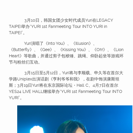
3月10日，韩国女团少女时代成员Yuri在LEGACY
TAIPEI举办“YURI 1st Fanmeeting Tour INTO YURI in
TAIPEI”。
Yuri演唱了《Into You》、《Illusion》、
《Butterfly》、《Gee》、《Kissing You》、《Oh!》、《Lion
Heart》等歌曲，并通过剪子包袱锤、跳绳、仰卧起坐等游戏环
节与粉丝们互动。
3月15日至5月12日，Yuri将与李顺载、申久等在首尔大
学路Uniplex出演话剧《亨利爷爷和我》，在剧中饰演康斯坦
斯；3月19日Yuri将在东京国际论坛・Hall C、4月7日在首尔
YES24 LIVE HALL继续举办“YURI 1st Fanmeeting Tour INTO
YURI”。