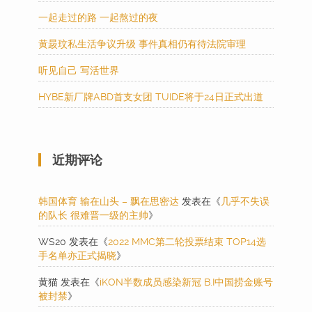
一起走过的路 一起熬过的夜
黄晸玟私生活争议升级 事件真相仍有待法院审理
听见自己 写活世界
HYBE新厂牌ABD首支女团 TUIDE将于24日正式出道
近期评论
韩国体育 输在山头 – 飘在思密达
发表在《
几乎不失误
的队长 很难晋一级的主帅
》
WS20
发表在《
2022 MMC第二轮投票结束 TOP14选
手名单亦正式揭晓
》
黄猫
发表在《
iKON半数成员感染新冠 B.I中国捞金账号
被封禁
》