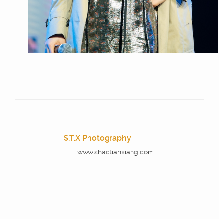
S.T.X Photography
www.shaotianxiang.com