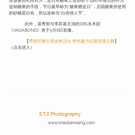
应该要回礼给对方，是日本糖果工业协会于1980年推出的作为
促销糖果的手段，节日最早称为“糖果赠送日”，后因糖果所使用
的砂糖是白色，所以改称为“白色情人节”。
此外，裴秀智与李昇基主演的SBS水木剧
《VAGABOND》将于5月8日首播。
【
秀智巴黎出席迪奥活动 绝色魅力征服浪漫之都
】
（点击进入）
S.T.X Photography
www.shaotianxiang.com