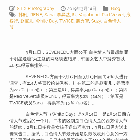
S.T.X Photography
2019年3月14日
Blog
韩剧
,
IRENE
,
Sana
,
李昇基
,
IU
,
Vagabond
,
Red Velvet
,
浪
客行
,
赵宝儿
,
White Day
,
TWICE
,
裴秀智
,
Suzy
,
白色情人
节
3月14日，SEVENEDU方面公开“白色情人节最想给哪
个明星送糖”为主题的网络调查结果，韩国女艺人中裴秀智以
46.5%得票率排第一。
SEVENEDU方面于2月17日至3月13日面向460人进行
调查，有214人将票投给裴秀智。排在第二的是赵宝儿，得票率
为22.2%（102名）；第三是IU，得票率为9.1%（42名）；第四
是Red Velvet成员IRENE，得票率为5.2%（24名）；第五是
TWICE成员Sana，得票率为4.3%（20名）。
白色情人节（White Day）是3月14日，是2月14日西方
情人节过后的一个月。二者的区别是白色情人是的西方情人节
的延续，2月14日多数是女孩子送出巧克力，3月14日男方送出
糖果告白。据悉，白色情人节最开始是以鼓吹收到心意的一方