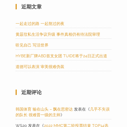
近期文章
一起走过的路 一起熬过的夜
黄晸玟私生活争议升级 事件真相仍有待法院审理
听见自己 写活世界
HYBE新厂牌ABD首支女团 TUIDE将于24日正式出道
道德可以表演 审美很难伪装
近期评论
韩国体育 输在山头 – 飘在思密达
发表在《
几乎不失误
的队长 很难晋一级的主帅
》
WS20
发表在《
2022 MMC第二轮投票结束 TOP14选