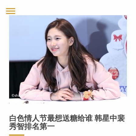
白色情人节最想送糖给谁 韩星中裴
秀智排名第一