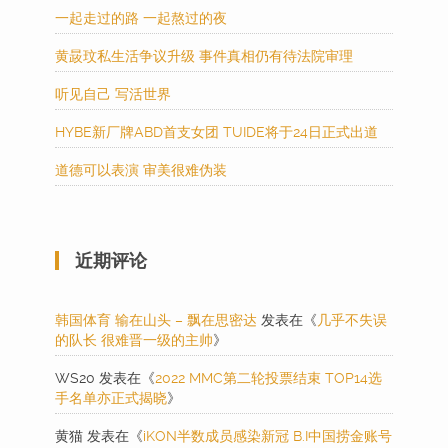
一起走过的路 一起熬过的夜
黄晸玟私生活争议升级 事件真相仍有待法院审理
听见自己 写活世界
HYBE新厂牌ABD首支女团 TUIDE将于24日正式出道
道德可以表演 审美很难伪装
近期评论
韩国体育 输在山头 – 飘在思密达
发表在《
几乎不失误
的队长 很难晋一级的主帅
》
WS20
发表在《
2022 MMC第二轮投票结束 TOP14选
手名单亦正式揭晓
》
黄猫
发表在《
iKON半数成员感染新冠 B.I中国捞金账号