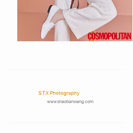
S.T.X Photography
www.shaotianxiang.com