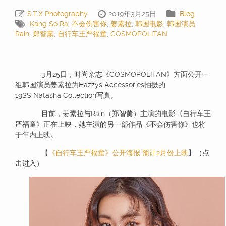
S.T.X Photography
2019年3月25日
Blog
Kang So Ra
,
不会伤害你
,
姜素拉
,
韩国电影
,
韩国演员
,
Rain
,
郑智薰
,
自行车王严福童
,
COSMOPOLITAN
3月25日，时尚杂志《COSMOPOLITAN》方面公开一
组韩国演员姜素拉为Hazzys Accessories拍摄的
19SS Natasha Collection写真。
目前，姜素拉与Rain（郑智薰）主演的电影《自行车王
严福童》正在上映，她主演的另一部作品《不会伤害你》也将
于年内上映。
【
《自行车王严福童》公开海报 预计2月份上映
】（点
击进入）