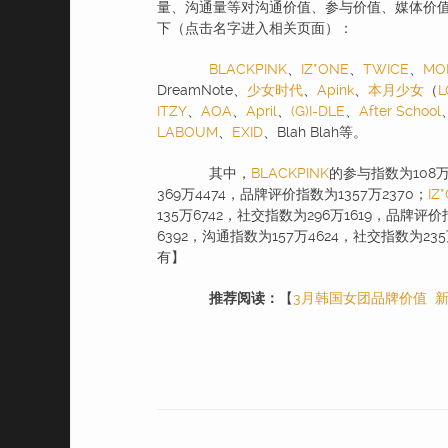
量、沟通量等对沟通价值、参与价值、媒体价
下（点击名字进入相关页面）：
BLACKPINK
、
IZ*ONE
、
TWICE
、
MO
DreamNote、
少女时代
、
Apink
、
本月少女
（
L
ITZY
、
AOA
、
April
、
(G)I-DLE
、
After School
LABOUM
、
EXID
、Blah Blah等。
其中，
BLACKPINK
的参与指数为108万
369万4474，品牌评价指数为1357万2370；
IZ
135万6742，社交指数为296万1619，品牌评价
6392，沟通指数为157万4624，社交指数为23
有】
推荐阅读：
【
3月韩国女团品牌价值 新人