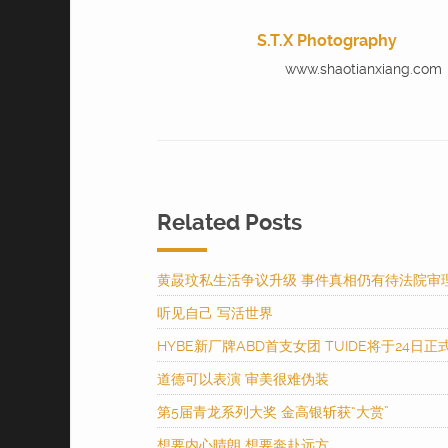
S.T.X Photography
www.shaotianxiang.com
Related Posts
黄晸玟私生活争议升级 事件真相仍有待法院审
听见自己 写活世界
HYBE新厂牌ABD首支女团 TUIDE将于24日正
道德可以表演 审美很难伪装
第5届青龙系列大奖 金高银斩获“大赏”
想要内心晴朗 想要奔赴远方