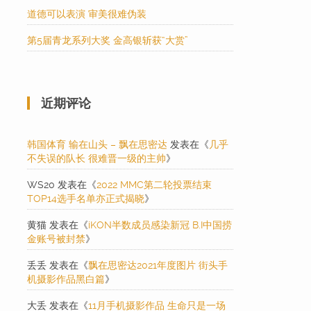
道德可以表演 审美很难伪装
第5届青龙系列大奖 金高银斩获“大赏”
近期评论
韩国体育 输在山头 – 飘在思密达
发表在《
几乎
不失误的队长 很难晋一级的主帅
》
WS20
发表在《
2022 MMC第二轮投票结束
TOP14选手名单亦正式揭晓
》
黄猫
发表在《
iKON半数成员感染新冠 B.I中国捞
金账号被封禁
》
丢丢
发表在《
飘在思密达2021年度图片 街头手
机摄影作品黑白篇
》
大丢
发表在《
11月手机摄影作品 生命只是一场