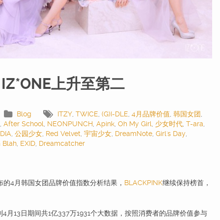
IZ*ONE上升至第二
Blog
ITZY
,
TWICE
,
(G)I-DLE
,
4月品牌价值
,
韩国女团
,
,
After School
,
NEONPUNCH
,
Apink
,
Oh My Girl
,
少女时代
,
T-ara
,
DIA
,
公园少女
,
Red Velvet
,
宇宙少女
,
DreamNote
,
Girl's Day
,
 Blah
,
EXID
,
Dreamcatcher
布的4月韩国女团品牌价值指数分析结果，
BLACKPINK
继续保持榜首，
月13日期间共1亿337万1931个大数据，按照消费者的品牌价值参与