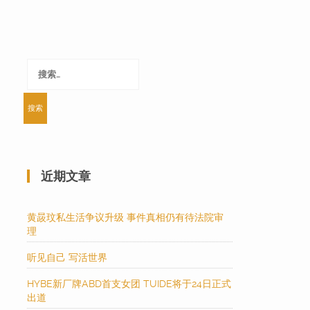
搜
索：
近期文章
黄晸玟私生活争议升级 事件真相仍有待法院审
理
听见自己 写活世界
HYBE新厂牌ABD首支女团 TUIDE将于24日正式
出道