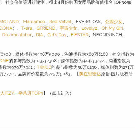
值、社会价值等进行评测，得出4月份韩国女团品牌价值排名
TOP30
如
MOLAND
、
Mamamoo
、
Red Velvet
、EVERGLOW、
公园少女
、
OONA
）、
T-ara
、
GFRIEND
、
宇宙少女
、
Lovelyz
、
Oh My Girl
、
、
Dreamcatcher
、
DIA
、
Girl's Day
、
FIESTAR
、NEONPUNCH、
6708，媒体指数为498万5000，沟通指数为380万6188，社交指数为
*ONE
的参与指数为103万2308；媒体指数为444万3272，沟通指数为
指数为979万3941；
TWICE
的参与指数为58万6296，媒体指数为271万
5万7772，品牌评价指数为723万5083。【
飘在思密达
原创 图片版权所
ITZY一举杀进TOP3
】（点击进入）​​