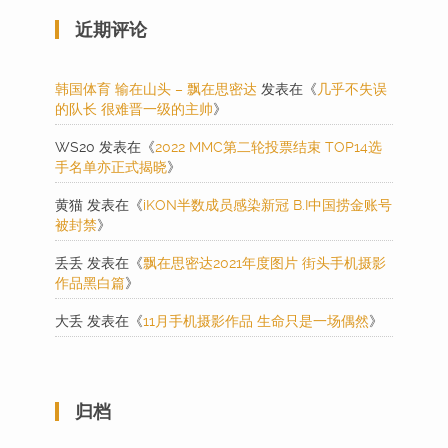
近期评论
韩国体育 输在山头 – 飘在思密达
发表在《
几乎不失误
的队长 很难晋一级的主帅
》
WS20
发表在《
2022 MMC第二轮投票结束 TOP14选
手名单亦正式揭晓
》
黄猫
发表在《
iKON半数成员感染新冠 B.I中国捞金账号
被封禁
》
丢丢
发表在《
飘在思密达2021年度图片 街头手机摄影
作品黑白篇
》
大丢
发表在《
11月手机摄影作品 生命只是一场偶然
》
归档