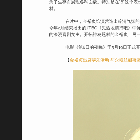
为了生存而展现各种面貌。特别是在“8”这个
材。
在片中，金裕贞饰演营造出冷清气氛的神
今年2月结束播出的JTBC《先热地清扫吧》
的浪漫喜剧女主。开拓神秘题材的金裕贞，另
电影《第8日的夜晚》于5月19日正式开
【
金裕贞出席斐乐活动 与众粉丝甜蜜