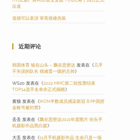
HYBE新厂牌ABD首支女团 TUIDE将于24日正式
出道
道德可以表演 审美很难伪装
近期评论
韩国体育 输在山头 – 飘在思密达
发表在《
几乎
不失误的队长 很难晋一级的主帅
》
WS20
发表在《
2022 MMC第二轮投票结束
TOP14选手名单亦正式揭晓
》
黄猫
发表在《
iKON半数成员感染新冠 B.I中国捞
金账号被封禁
》
丢丢
发表在《
飘在思密达2021年度图片 街头手
机摄影作品黑白篇
》
大丢
发表在《
11月手机摄影作品 生命只是一场