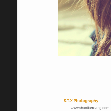
S.T.X Photography
www.shaotianxiang.com