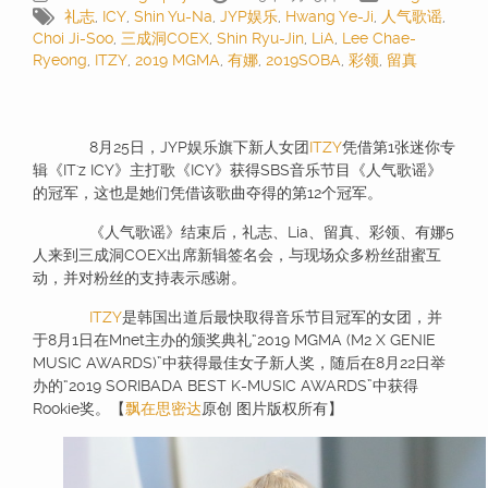
礼志
,
ICY
,
Shin Yu-Na
,
JYP娱乐
,
Hwang Ye-Ji
,
人气歌谣
,
Choi Ji-Soo
,
三成洞COEX
,
Shin Ryu-Jin
,
LiA
,
Lee Chae-
Ryeong
,
ITZY
,
2019 MGMA
,
有娜
,
2019SOBA
,
彩领
,
留真
8月25日，JYP娱乐旗下新人女团
ITZY
凭借第1张迷你专
辑《IT'z ICY》主打歌《ICY》获得SBS音乐节目《人气歌谣》
的冠军，这也是她们凭借该歌曲夺得的第12个冠军。
《人气歌谣》结束后，礼志、Lia、留真、彩领、有娜5
人来到三成洞COEX出席新辑签名会，与现场众多粉丝甜蜜互
动，并对粉丝的支持表示感谢。
ITZY
是韩国出道后最快取得音乐节目冠军的女团，并
于8月1日在Mnet主办的颁奖典礼“2019 MGMA (M2 X GENIE
MUSIC AWARDS)”中获得最佳女子新人奖，随后在8月22日举
办的“2019 SORIBADA BEST K-MUSIC AWARDS”中获得
Rookie奖。【
飘在思密达
原创 图片版权所有】