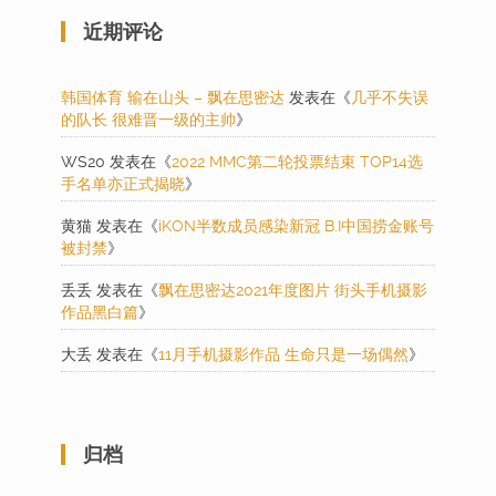
近期评论
韩国体育 输在山头 – 飘在思密达
发表在《
几乎不失误
的队长 很难晋一级的主帅
》
WS20
发表在《
2022 MMC第二轮投票结束 TOP14选
手名单亦正式揭晓
》
黄猫
发表在《
iKON半数成员感染新冠 B.I中国捞金账号
被封禁
》
丢丢
发表在《
飘在思密达2021年度图片 街头手机摄影
作品黑白篇
》
大丢
发表在《
11月手机摄影作品 生命只是一场偶然
》
归档