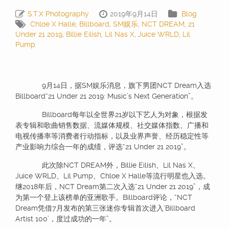
S.T.X Photography
2019年9月14日
Blog
Chloe X Halle
,
Billboard
,
SM娱乐
,
NCT DREAM
,
21
Under 21 2019
,
Billie Eilish
,
Lil Nas X
,
Juice WRLD
,
Lil
Pump
9月14日，据SM娱乐消息，旗下男团NCT Dream入选
Billboard“21 Under 21 2019: Music’s Next Generation”。
Billboard每年以全世界21岁以下艺人为对象，根据发
表专辑和歌曲销售数据、流媒体规模、社交媒体指数、广播和
电视传播率等消费者行动指标，以及业界声誉、经历稳定性等
产业影响力综合一年的成绩，评选“21 Under 21 2019”。
此次除NCT DREAM外，Billie Eilish、Lil Nas X、
Juice WRLD、Lil Pump、Chloe X Halle等流行明星也入选。
继2018年后，NCT Dream第二次入选“21 Under 21 2019”，成
为第一个登上该榜单的亚洲歌手。Billboard评论，“NCT
Dream凭借7月发布的第三张迷你专辑首次进入‘Billboard
Artist 100’，度过成功的一年”。