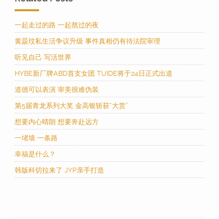
一起走过的路 一起熬过的夜
黄晸玟私生活争议升级 事件真相仍有待法院审理
听见自己 写活世界
HYBE新厂牌ABD首支女团 TUIDE将于24日正式出道
道德可以表演 审美很难伪装
第5届青龙系列大奖 金高银斩获“大赏”
想要内心晴朗 想要奔赴远方
一堵墙 一条路
幸福是什么？
韩版科切拉来了 JYP亲手打造