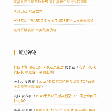
黄晸玟私生活争议升级 事件真相仍有待法院审理
听见自己 写活世界
HYBE新厂牌ABD首支女团 TUIDE将于24日正式出道
道德可以表演 审美很难伪装
近期评论
韩国体育 输在山头 – 飘在思密达
发表在《
几乎不失误
的队长 很难晋一级的主帅
》
WS20
发表在《
2022 MMC第二轮投票结束 TOP14选
手名单亦正式揭晓
》
黄猫
发表在《
iKON半数成员感染新冠 B.I中国捞金账号
被封禁
》
丢丢
发表在《
飘在思密达2021年度图片 街头手机摄影