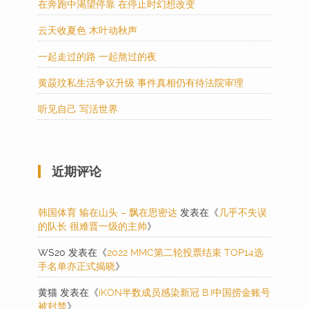
在奔跑中渴望停靠 在停止时幻想改变
云天收夏色 木叶动秋声
一起走过的路 一起熬过的夜
黄晸玟私生活争议升级 事件真相仍有待法院审理
听见自己 写活世界
近期评论
韩国体育 输在山头 – 飘在思密达
发表在《
几乎不失误
的队长 很难晋一级的主帅
》
WS20
发表在《
2022 MMC第二轮投票结束 TOP14选
手名单亦正式揭晓
》
黄猫
发表在《
iKON半数成员感染新冠 B.I中国捞金账号
被封禁
》