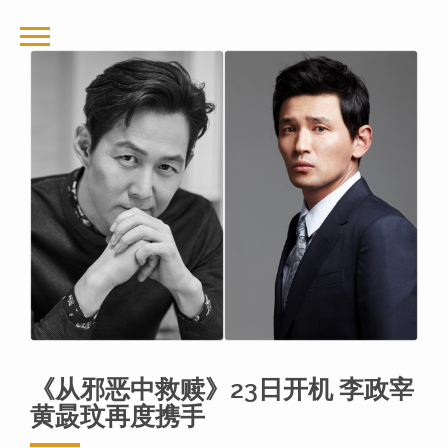
《从邪恶中救赎》23日开机 李政宰
黄晸玟再度携手