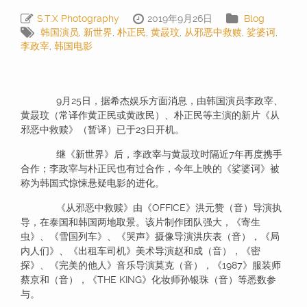
S.T.X Photography
2019年9月26日
Blog
韩国演员
,
新世界
,
朴正民
,
黄晸玟
,
从邪恶中救赎
,
娑婆诃
,
李政宰
,
韩国电影
9月25日，据希杰娱乐方面消息，由韩国演员李政宰、
黄晸玟（常译作黄正民或黄政民）、朴正民等主演的新片《从
邪恶中救赎》（暂译）已于23日开机。
继《新世界》后，李政宰与黄晸玟时隔近7年再度携手
合作；李政宰与朴正民也有过合作，今年上映的《娑婆诃》被
称为韩国式惊悚悬疑电影的进化。
《从邪恶中救赎》由《OFFICE》洪元赞（音）导演执
导，在泰国和韩国两地取景。该片制作团队强大，《寄生
虫》、《雪国列车》、《哭声》摄像导演洪庆表（音），《局
内人们》、《出租车司机》美术导演赵和成（音），《密
探》、《完美的他人》音乐导演莫克（音），《1987》服装师
蔡京和（音），《THE KING》化妆师孙银珠（音）等悉数参
与。