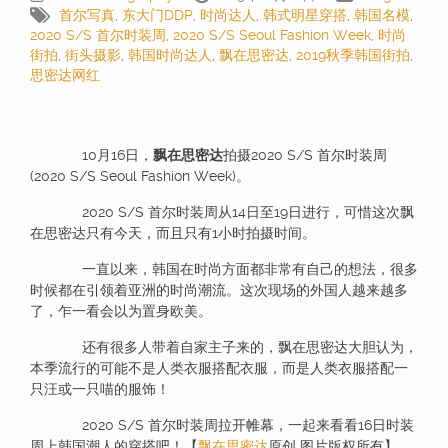
首尔写真
,
东大门DDP
,
时尚达人
,
韩式明星穿搭
,
韩国名模
,
2020 S/S 首尔时装周
,
2020 S/S Seoul Fashion Week
,
时尚
街拍
,
街头摄影
,
韩国时尚达人
,
飘在思密达
,
2019秋季韩国街拍
,
思密达网红
10月16日，
飘在思密达
拍摄2020 S/S 首尔时装周
(2020 S/S Seoul Fashion Week)。
2020 S/S 首尔时装周从14日至19日进行，可惜这次飘
在思密达只有今天，而且只有1小时拍摄时间。
一直以来，韩国在时尚方面都非常有自己的想法，很多
时候都在引领着亚洲的时尚潮流。这次现场的外国人越来越多
了，乍一看会以为置身欧美。
还有很多人带着自家主子来的，飘在思密达大胆认为，
本季流行的可能不是人类衣服搭配衣服，而是人类衣服搭配一
只汪或一只喵的服饰！
2020 S/S 首尔时装周拉开帷幕，一起来看看16日时装
周上韩国潮人的穿搭吧！【
飘在思密达
原创 图片版权所有】