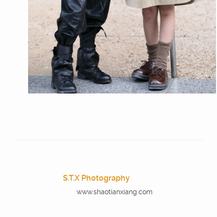
S.T.X Photography
www.shaotianxiang.com