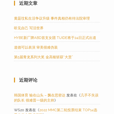
近期文章
黄晸玟私生活争议升级 事件真相仍有待法院审理
听见自己 写活世界
HYBE新厂牌ABD首支女团 TUIDE将于24日正式出道
道德可以表演 审美很难伪装
第5届青龙系列大奖 金高银斩获“大赏”
近期评论
韩国体育 输在山头 – 飘在思密达
发表在《
几乎不失误
的队长 很难晋一级的主帅
》
WS20
发表在《
2022 MMC第二轮投票结束 TOP14选