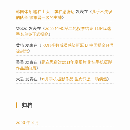
韩国体育 输在山头 – 飘在思密达
发表在《
几乎不失误
的队长 很难晋一级的主帅
》
WS20
发表在《
2022 MMC第二轮投票结束 TOP14选
手名单亦正式揭晓
》
黄猫
发表在《
iKON半数成员感染新冠 B.I中国捞金账号
被封禁
》
丢丢
发表在《
飘在思密达2021年度图片 街头手机摄影
作品黑白篇
》
大丢
发表在《
11月手机摄影作品 生命只是一场偶然
》
归档
2026 年 8 月