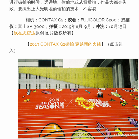
进行街拍的时候，远远地、偷偷地或从背后拍，作品大都会失
败。要练出正大光明地偷偷拍的技术，不容易……
相机：
CONTAX G2；
胶卷：
FUJICOLOR C200；
扫描
仪：
富士SP-3000；
拍摄：
2019年8月-9月；
冲洗：10
月15日
【
飘在思密达
原创 图片版权所有】
【
2019 CONTAX G2街拍 穿越新的火线​
】（点击进
入）