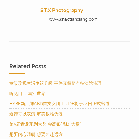
S.T.X Photography
www.shaotianxiang.com
Related Posts
黄晸玟私生活争议升级 事件真相仍有待法院审理
听见自己 写活世界
HYBE新厂牌ABD首支女团 TUIDE将于24日正式出道
道德可以表演 审美很难伪装
第5届青龙系列大奖 金高银斩获“大赏”
想要内心晴朗 想要奔赴远方