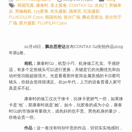
韩国写真
,
康泰时
,
富士胶卷
,
CONTAX G2
,
光化门
,
旁轴单
反
,
旁轴相机
,
135胶卷
,
街头摄影
,
德寿宫
,
纪实摄影
,
FUJICOLOR C200
,
韩国街拍
,
首尔广场
,
飘在思密达
,
首尔市厅
广场
,
胶片摄影
,
FUJIFILM C200
10月18日，
飘在思密达
发布CONTAX G2街拍作品2019
年第9卷。
相机：
康泰时G2，机型小巧、机身做工扎实、手感舒
适，有多个定焦镜头可以进行更换，关键是它的光圈优先和自
动对焦功能超级强大。光是看看那外套筒金属质感的卡尔蔡司
镜头，你就会觉得很满足。在90年代，上万的设备普通人家可
真是买不起。
康泰时的做工仅次于徕卡，比徕卡更娇气一些，如果徕
卡是“他”，那康泰时就是“她”。如今，玩胶卷的成为小众，康泰
时G2的市场保有量很大，成色好的也不贵。黑色机身的量少，
价格会贵一些。
作品：
这一卷没有特别中意的作品，切切实实地感到，