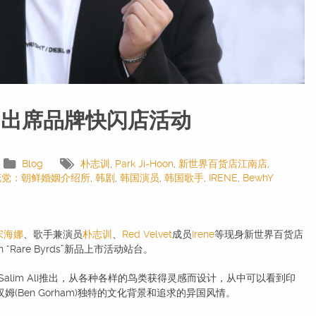
南 出席品牌快闪店活动
Blog
朴志训
,
Park Ji-Hoon
,
新世界百货店江南店
,
花党：朝鲜婚姻介绍所
,
韩剧
,
韩国演员
,
韩国歌手
,
IRENE
,
BewhY
宋海娜
、歌手兼演员
朴志训
、
Red Velvet
成员
Irene
等现身新世界百货店
ion “Rare Byrds”新品上市活动站台。
家Salim Ali推出，从各种各样的鸟类获得灵感而设计，从中可以看到印
姆(Ben Gorham)独特的文化背景和追求的异国风情。