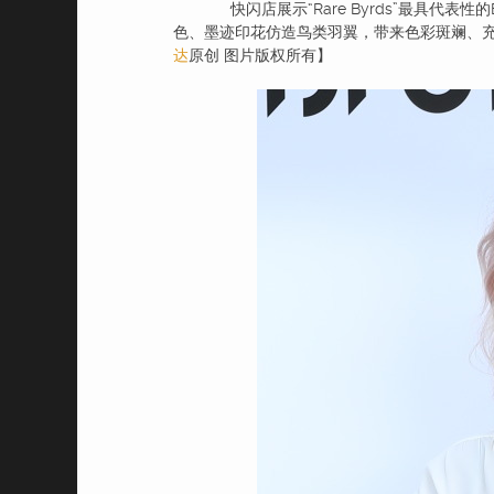
快闪店展示“Rare Byrds”最具代表性的B
色、墨迹印花仿造鸟类羽翼，带来色彩斑斓、
达
原创 图片版权所有】