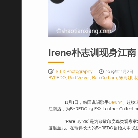
Irene朴志训现身江
S.T.X Photography
2019年11月2日
BYREDO
,
Red Velvet
,
Ben Gorham
,
宋海娜
,
11月1日，韩国说唱歌手
BewhY
、超模
江南店，为BYREDO 19 FW Leather Collect
“Rare Byrds”是为致敬印度鸟类观察
度混血儿、在瑞典长大的BYREDO创始人本·戈汉