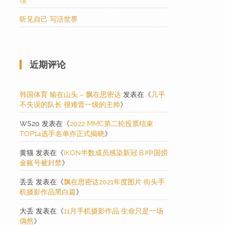
理
听见自己 写活世界
近期评论
韩国体育 输在山头 – 飘在思密达
发表在《
几乎
不失误的队长 很难晋一级的主帅
》
WS20
发表在《
2022 MMC第二轮投票结束
TOP14选手名单亦正式揭晓
》
黄猫
发表在《
iKON半数成员感染新冠 B.I中国捞
金账号被封禁
》
丢丢
发表在《
飘在思密达2021年度图片 街头手
机摄影作品黑白篇
》
大丢
发表在《
11月手机摄影作品 生命只是一场
偶然
》