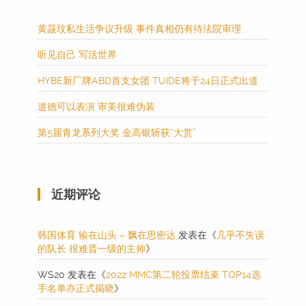
黄晸玟私生活争议升级 事件真相仍有待法院审理
听见自己 写活世界
HYBE新厂牌ABD首支女团 TUIDE将于24日正式出道
道德可以表演 审美很难伪装
第5届青龙系列大奖 金高银斩获“大赏”
近期评论
韩国体育 输在山头 – 飘在思密达
发表在《
几乎不失误
的队长 很难晋一级的主帅
》
WS20
发表在《
2022 MMC第二轮投票结束 TOP14选
手名单亦正式揭晓
》