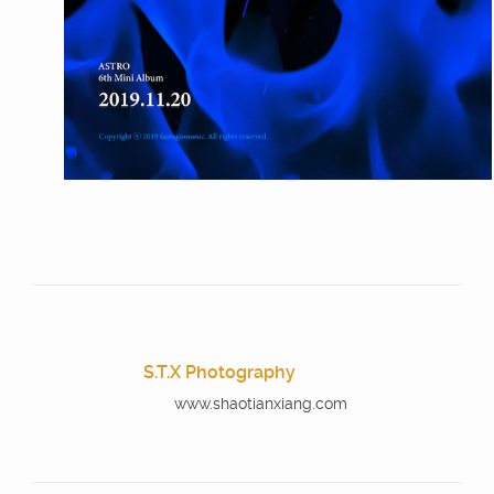
S.T.X Photography
www.shaotianxiang.com