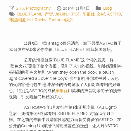
S.T.X Photography
2019年11月5日
Blog
BLUE FLAME
,
产贺
,
JINJIN
,
KPOP
,
车银优
,
文彬
,
ASTRO
,
韩国男团
,
MJ
,
Rocky
,
Fantagio娱乐
11月5日，据Fantagio娱乐消息，旗下男团ASTRO将于
20日发布第6张迷你专辑《BLUE FLAME》回归韩国歌坛。
公开的海报就像“BLUE FLAME”这个词的意思一样，
“蓝色火花”覆盖了整个海报，吸引了人们的视线。能够感受到神
秘强烈的蓝色火焰和“When they open the book, a bluish
light covered all over the boys”(少年们打开那本书时，蓝色
的火焰将他们包围)意味深长的语句刺激了人们对新专辑的好奇
心。特别是ASTRO的成员
车银优
用柔和的声音朗读句子的预告
视频，引发粉丝们热烈的关心。
ASTRO继今年1月发行的第1张正规专辑《All Light》
之后，凭借第6张迷你专辑《BLUE FLAME》时隔10个月回
归。在之前的专辑中以清凉性感魅力而备受喜爱的ASTRO，在
公开的Coming Up海报中展现出蓝色的强烈，让人对ASTRO