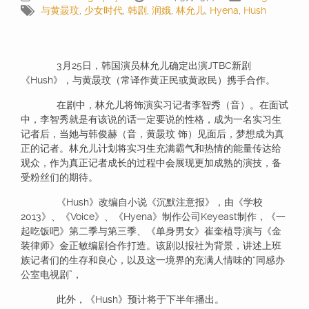
与黄晸玟
,
少女时代
,
韩剧
,
润娥
,
林允儿
,
Hyena
,
Hush
3月25日，韩国演员林允儿确定出演JTBC新剧
《Hush》，与黄晸玟（常译作黄正民或黄政民）携手合作。
在剧中，林允儿将饰演实习记者李智秀（音）。在面试
中，李智秀就是有该说的话一定要说的性格，成为一名实习生
记者后，当她与韩俊赫（音，黄晸玟 饰）见面后，梦想成为真
正的记者。林允儿计划将实习生充满霸气和热情的能量传达给
观众，作为真正记者成长的过程中会展现更加成熟的演技，备
受粉丝们的期待。
《Hush》改编自小说《沉默注意报》，由《学校
2013》、《Voice》、《Hyena》制作公司Keyeast制作，《一
起吃饭吧》第二季与第三季、《单身男女》崔奎植导演与《金
装律师》金正敏编剧合作打造。该剧以报社为背景，讲述上班
族记者们的生存和良心，以及这一境界的充满人情味的“同感办
公室电视剧”，
此外，《Hush》预计将于下半年播出。