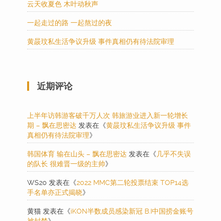
云天收夏色 木叶动秋声
一起走过的路 一起熬过的夜
黄晸玟私生活争议升级 事件真相仍有待法院审理
近期评论
上半年访韩游客破千万人次 韩旅游业进入新一轮增长
期 – 飘在思密达
发表在《
黄晸玟私生活争议升级 事件
真相仍有待法院审理
》
韩国体育 输在山头 – 飘在思密达
发表在《
几乎不失误
的队长 很难晋一级的主帅
》
WS20
发表在《
2022 MMC第二轮投票结束 TOP14选
手名单亦正式揭晓
》
黄猫
发表在《
iKON半数成员感染新冠 B.I中国捞金账号