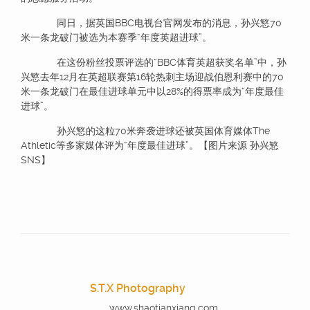
同日，据英国BBC电视台官网发布的消息，孙兴慜70
米一条龙破门被选为本赛季“年度英超进球”。
在这份粉丝投票评选的“BBC体育英超获奖名单”中，孙
兴慜去年12月在英超联赛第16轮热刺主场迎战伯恩利赛中的70
米一条龙破门在最佳进球单元中以28%的得票率成为“年度最佳
进球”。
孙兴慜的这粒70米奔袭进球还被英国体育媒体The
Athletic等多家媒体评为“年度最佳进球”。【图片来源 孙兴慜
SNS】
S.T.X Photography
www.shaotianxiang.com