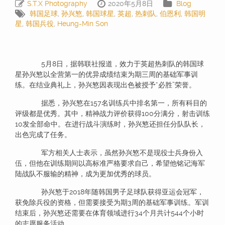
S.T.X Photography
2020年5月8日
Blog
韩国足球
,
孙兴慜
,
韩国球星
,
英超
,
热刺队
,
伯恩利
,
韩国明
星
,
韩国兵役
,
Heung-Min Son
5月8日，据韩联社报道，效力于英超热刺队的韩国球
星孙兴慜以全营第一的优异成绩结束为期三周的基础军事训
练。在结业典礼上，孙兴慜因表现出色被授予“必胜”荣誉。
据悉，孙兴慜在157名训练兵中排名第一，所有科目的
评级都是优秀。其中，精神战力评价获得100分满分，射击训练
10发全部命中。在进行战斗演练时，孙兴慜还担任分队队长，
出色完成了任务。
军方相关人士表示，虽然孙兴慜不是现役士兵身份入
伍，但他在训练期间以高标准严格要求自己，希望他铭记海军
陆战队不服输的精神，成为更加优秀的球员。
孙兴慜于2018年随韩国男子足球队获得亚运会冠军，
获免除兵役的资格，但需要接受为期3周的基础军事训练。军训
结束后，孙兴慜还需要在体育领域进行34个月共计544个小时
的志愿服务活动。