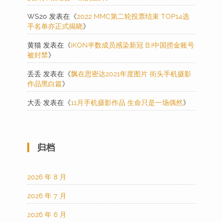
WS20
发表在《
2022 MMC第二轮投票结束 TOP14选
手名单亦正式揭晓
》
黄猫
发表在《
iKON半数成员感染新冠 B.I中国捞金账号
被封禁
》
丢丢
发表在《
飘在思密达2021年度图片 街头手机摄影
作品黑白篇
》
大丢
发表在《
11月手机摄影作品 生命只是一场偶然
》
归档
2026 年 8 月
2026 年 7 月
2026 年 6 月