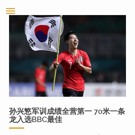
孙兴慜军训成绩全营第一 70米一条
龙入选BBC最佳