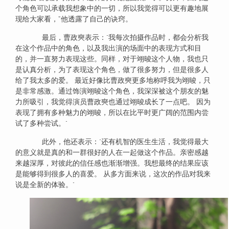
个角色可以承载我想象中的一切，所以我觉得可以更有趣地展
现给大家看，“他透露了自己的诀窍。
最后，曹政奭表示："我每次拍摄作品时，都会分析我
在这个作品中的角色，以及我出演的场面中的表现方式和目
的，并一直努力表现这些。同样，对于翊晙这个人物，我也只
是认真分析，为了表现这个角色，做了很多努力，但是很多人
给了我太多的爱。 最近好像比曹政奭更多地称呼我为翊晙，只
是非常感激。通过饰演翊晙这个角色，我深深被这个朋友的魅
力所吸引，我觉得演员曹政奭也通过翊晙成长了一点吧。 因为
表现了拥有多种魅力的翊晙，所以在比平时更广阔的范围内尝
试了多种尝试。"
此外，他还表示："还有机智的医生生活，我觉得最大
的意义就是真的和一群很好的人在一起做这个作品。亲密感越
来越深厚，对彼此的信任感也渐渐增强。我想最终的结果应该
是能够得到很多人的喜爱。 从多方面来说，这次的作品对我来
说是全新的体验。"