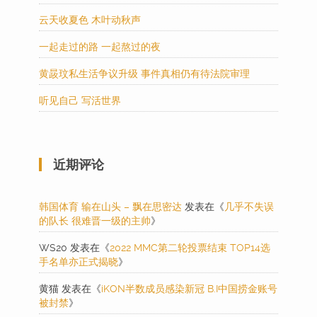
云天收夏色 木叶动秋声
一起走过的路 一起熬过的夜
黄晸玟私生活争议升级 事件真相仍有待法院审理
听见自己 写活世界
近期评论
韩国体育 输在山头 – 飘在思密达
发表在《
几乎不失误
的队长 很难晋一级的主帅
》
WS20
发表在《
2022 MMC第二轮投票结束 TOP14选
手名单亦正式揭晓
》
黄猫
发表在《
iKON半数成员感染新冠 B.I中国捞金账号
被封禁
》