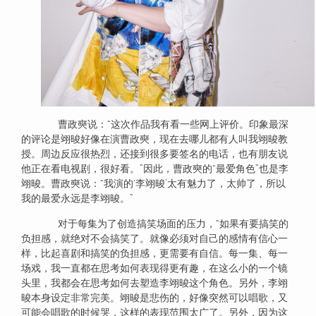
曹政奭说：“这次作品我有看一些网上评价。印象最深
的评论是翊晙好像在演曹政奭，现在去哪儿都有人叫我翊晙教
授。周边反应很热烈，还接到很多要签名的电话，也有朋友说
他正在看电视剧，很好看。”因此，曹政奭的“最爱角色”也是李
翊晙。曹政奭说：“我演的‘李翊晙’太有魅力了，太帅了，所以
我的最爱永远是李翊晙。”
对于每集为了创造搞笑场面的压力，“如果有要搞笑的
负担感，就绝对不会搞笑了。就像必须对自己的感情有信心一
样，比起喜剧和搞笑的负担感，更需要有自信。每一集、每一
场戏，我一直都在思考如何表现得更有趣，在这么小的一个镜
头里，我都会在思考如何去塑造李翊晙这个角色。另外，李翊
晙本身设定非常完美。翊晙是悲伤的，好像突然可以唱歌，又
可能会唱歌的时候哭，这样的表现范围太广了。另外，因为这