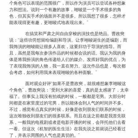
个角色可以表现的范围很广，所以作为演员可以尝试各种想象
力和想法。说到一个有趣的故事，翊晙是一个手术很多的角
色，但其实手术的场面并不是很多。所以我想了很多，怎样才
能表现得更有趣，更翊晙式地表现出来。”
在搞笑和严肃之间自由穿梭的演技也是绝品。曹政奭
说：“这些功劳想留给编剧和导演。让李翊晙诞生的是编剧，而
我饰演的翊晙能让很多人喜欢，这要归功于导演的指导。而
且，虽然是我每次参演作品的时候都会说的话。我认为我的身
体是将我扮演的角色传递给人们的媒介。发挥好我的优点，为
了表现我饰演的人物，我一直在努力。这次作品也是，每次都
会考虑，如何利用我来表现翊晙的各种面貌。”
面对观众好评“如果不是曹政奭，就很难想象李翊晙这
个角色”，曹政奭说：“受到大家的喜爱，真的是太感谢了，太幸
福了。但事实上我没有拍戏的时候，一般都是宅男。大部分时
间都是在家里度过的宅男，所以能体会到人气的时间并不多。
不过，感觉有点真实的时候，好像是收到朋友们联系的时候，
这次唯独收到朋友们的很多联系。而且在这之前都是我首先联
系，一般我的电视剧或者是电影开播的时候，会拜托他们去看
一看。但这次《机智的医生生活》在我先说之前就说已经看过
了，并表示周围的人气也是真切的。”