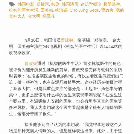
韩国电影
,
郑敬淏
,
韩剧
,
韩国演员
,
建筑学概论
,
极限逃生
,
机智的医生生活
,
田美都
,
柳演锡
,
Cho Jung Seok
,
曹政奭
,
我的
鬼神大人
,
金大明
,
绿豆花
5月28日，韩国演员
曹政奭
、柳演锡、郑敬淏、 金大
明、田美都主演的tvN电视剧《机智的医生生活》以14.142%的
收视率收官。
曹政奭
通过《机智的医生生活》首次挑战医生的角色，
被评价为翻开演员生涯新的篇章。曹政奭接受体育朝鲜的采访
时表示：“在准备演医生角色的时候，有找去看医生教授们出门
诊，做一些咨询，也有参观肝移植手术。这些经历在拍摄时帮
了我很大忙。但是我重点关注的部分是，比起医生角色本身的
集中，更多是应该用什么样的医生来表现李翊晙呢？在医生这
个职业里，有温暖给人安慰的医生，也会有坦率直言的医生等
多种风格。我认为李翊晙这个医生看起来是个很有人情味的医
生，这部分苦恼了很久。”
接着他谈到自己认为的李翊晙，“我觉得李翊晙这个人
物是那种充满人情味的人，也想这样表达出来。此外，由于这