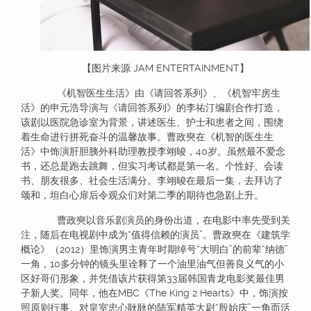
【图片来源 JAM ENTERTAINMENT】
《机智医生生活》由《请回答系列》、《机智牢房生
活》的申元浩导演与《请回答系列》的李祐汀编剧合作打造，
该剧以医院急诊室为背景，讲述医生、护士和患者之间，围绕
着生命进行拼死奋斗的温馨故事。曹政奭在《机智的医生生
活》中饰演肝胆胰外科助理教授李翊晙，40岁。虽然最不爱念
书，还总是跑去跳舞，但实习考试都是第一名。个性好、会读
书、朋友很多、社会生活满分。李翊晙在最后一集，去拜访了
颂和，坦白心扉后令观众们对第二季的期待也急剧上升。
曹政奭以音乐剧演员的身份出道，在电影中率先受到关
注，随后在电视剧中成为“值得信赖的演员”。曹政奭在《建筑学
概论》（2012）里饰演男主青年时期绰号“大明白”的前辈“纳德”
一角，10多分钟的镜头里诠释了一个油里油气但善良义气的小
区好哥们形象，并凭借该片获得第33届韩国青龙电影奖最佳男
子新人奖。同年，他在MBC《The King 2 Hearts》中，饰演按
照原则行事、对皇室忠心耿耿的陆军精英大尉“殷始庆”一角而活