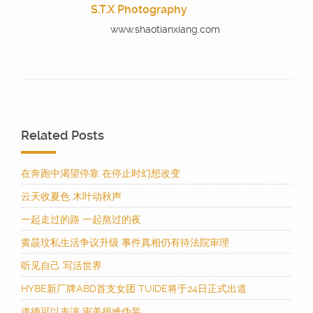
S.T.X Photography
www.shaotianxiang.com
Related Posts
在奔跑中渴望停靠 在停止时幻想改变
云天收夏色 木叶动秋声
一起走过的路 一起熬过的夜
黄晸玟私生活争议升级 事件真相仍有待法院审理
听见自己 写活世界
HYBE新厂牌ABD首支女团 TUIDE将于24日正式出道
道德可以表演 审美很难伪装