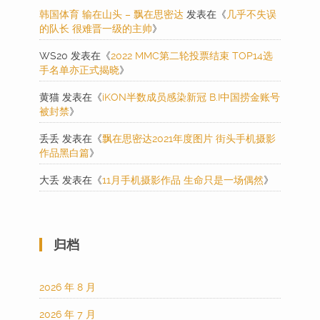
韩国体育 输在山头 – 飘在思密达
发表在《
几乎不失误
的队长 很难晋一级的主帅
》
WS20
发表在《
2022 MMC第二轮投票结束 TOP14选
手名单亦正式揭晓
》
黄猫
发表在《
iKON半数成员感染新冠 B.I中国捞金账号
被封禁
》
丢丢
发表在《
飘在思密达2021年度图片 街头手机摄影
作品黑白篇
》
大丢
发表在《
11月手机摄影作品 生命只是一场偶然
》
归档
2026 年 8 月
2026 年 7 月