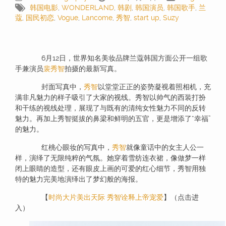
韩国电影
,
WONDERLAND
,
韩剧
,
韩国演员
,
韩国歌手
,
兰
蔻
,
国民初恋
,
Vogue
,
Lancome
,
秀智
,
start up
,
Suzy
6月12日，世界知名美妆品牌兰蔻韩国方面公开一组歌
手兼演员
裴秀智
拍摄的最新写真。
封面写真中，
秀智
以堂堂正正的姿势凝视着照相机，充
满非凡魅力的样子吸引了大家的视线。秀智以帅气的西装打扮
和干练的视线处理，展现了与既有的清纯女性魅力不同的反转
魅力。再加上秀智挺拔的鼻梁和鲜明的五官，更是增添了“幸福”
的魅力。
红桃心眼妆的写真中，
秀智
就像童话中的女主人公一
样，演绎了无限纯粹的气氛。她穿着雪纺连衣裙，像做梦一样
闭上眼睛的造型，还有眼皮上画的可爱的红心细节，秀智用独
特的魅力完美地演绎出了梦幻般的海报。
【
时尚大片美出天际 秀智诠释上帝宠爱
】（点击进
入）