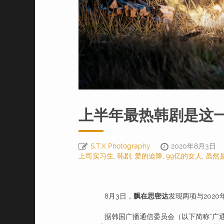
上半年最热韩剧是这一
S.T.X Photography
2020年8月3日
上司实习生
,
韩剧
,
爱的迫降
,
99亿的女人
,
虽然
8月3日，
飘在思密达
发现两项与202
据韩国广播通信委员会（以下简称“广通委