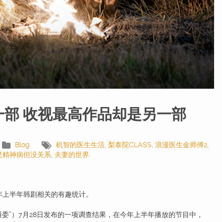
部 收视最高作品却是另一部
Blog
机智的医生生活
,
梨泰院CLASS
,
浪漫医生金师傅2
,
是精神病但没关系
,
夫妻的世界
0年上半年韩剧相关的有趣统计。
”）7月28日发布的一项调查结果，在今年上半年播放的节目中，