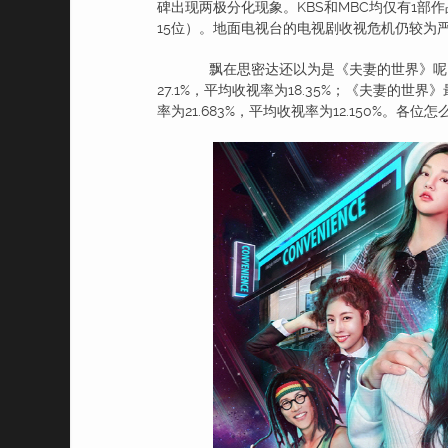
碑出现两极分化现象。KBS和MBC均仅有1部
15位）。地面电视台的电视剧收视危机仍较为
飘在思密达还以为是《夫妻的世界》呢！
27.1%，平均收视率为18.35%；《夫妻的世界
率为21.683%，平均收视率为12.150%。各位