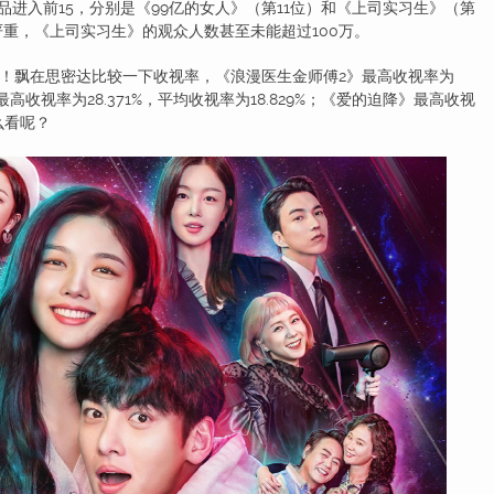
作品进入前15，分别是《99亿的女人》（第11位）和《上司实习生》（第
严重，《上司实习生》的观众人数甚至未能超过100万。
飘在思密达比较一下收视率，《浪漫医生金师傅2》最高收视率为
》最高收视率为28.371%，平均收视率为18.829%；《爱的迫降》最高收视
怎么看呢？