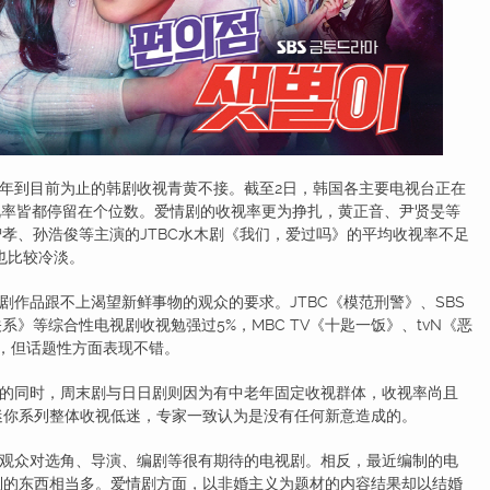
到目前为止的韩剧收视青黄不接。截至2日，韩国各主要电视台正在
收视率皆都停留在个位数。爱情剧的收视率更为挣扎，黄正音、尹贤旻等
宋智孝、孙浩俊等主演的JTBC水木剧《我们，爱过吗》的平均收视率不足
也比较冷淡。
品跟不上渴望新鲜事物的观众的要求。JTBC《模范刑警》、SBS
系》等综合性电视剧收视勉强过5%，MBC TV《十匙一饭》、tvN《恶
高，但话题性方面表现不错。
同时，周末剧与日日剧则因为有中老年固定收视群体，收视率尚且
迷你系列整体收视低迷，专家一致认为是没有任何新意造成的。
众对选角、导演、编剧等很有期待的电视剧。相反，最近编制的电
列的东西相当多。爱情剧方面，以非婚主义为题材的内容结果却以结婚