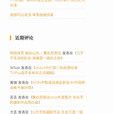
HYBE新厂牌ABD首支女团 TUIDE将于24日正式
出道
道德可以表演 审美很难伪装
近期评论
韩国体育 输在山头 – 飘在思密达
发表在《
几乎
不失误的队长 很难晋一级的主帅
》
WS20
发表在《
2022 MMC第二轮投票结束
TOP14选手名单亦正式揭晓
》
黄猫
发表在《
iKON半数成员感染新冠 B.I中国捞
金账号被封禁
》
丢丢
发表在《
飘在思密达2021年度图片 街头手
机摄影作品黑白篇
》
大丢
发表在《
11月手机摄影作品 生命只是一场