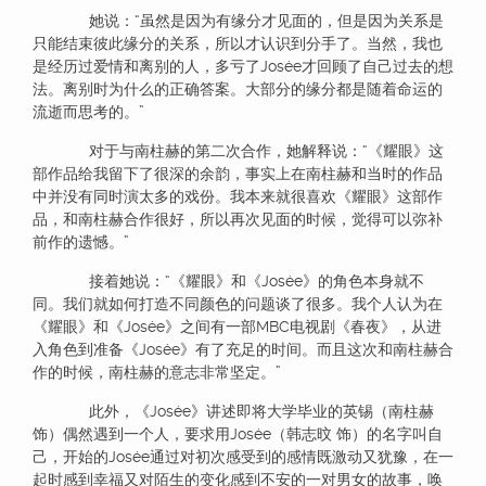
她说：“虽然是因为有缘分才见面的，但是因为关系是
只能结束彼此缘分的关系，所以才认识到分手了。当然，我也
是经历过爱情和离别的人，多亏了Josée才回顾了自己过去的想
法。离别时为什么的正确答案。大部分的缘分都是随着命运的
流逝而思考的。”
对于与南柱赫的第二次合作，她解释说：“《耀眼》这
部作品给我留下了很深的余韵，事实上在南柱赫和当时的作品
中并没有同时演太多的戏份。我本来就很喜欢《耀眼》这部作
品，和南柱赫合作很好，所以再次见面的时候，觉得可以弥补
前作的遗憾。”
接着她说：“《耀眼》和《Josée》的角色本身就不
同。我们就如何打造不同颜色的问题谈了很多。我个人认为在
《耀眼》和《Josée》之间有一部MBC电视剧《春夜》，从进
入角色到准备《Josée》有了充足的时间。而且这次和南柱赫合
作的时候，南柱赫的意志非常坚定。”
此外，《Josée》讲述即将大学毕业的英锡（南柱赫
饰）偶然遇到一个人，要求用Josée（韩志旼 饰）的名字叫自
己，开始的Josée通过对初次感受到的感情既激动又犹豫，在一
起时感到幸福又对陌生的变化感到不安的一对男女的故事，唤