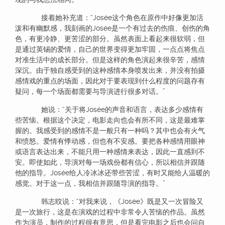
接着她补充道：“Josée这个角色在原作中好像更加活
泼和有幽默感，我刻画的Josée是一个有过去的伤痕、创伤的角
色，有更冷静、更苦涩的部分。虽然表面上看起来很软弱，但
是通过英锡的爱情，自己的世界变得更加牢固，一点点将焦点
对准生活中的成长部分。但是这样的角色演起来很辛苦，感情
深沉。由于独自感受到的这种感情本身喷发出来，并没有拍摄
感情戏的重点的场面，因此对于要表现到什么程度的问题存有
疑问，每一个场面都需要与导演进行很多对话。”
她说：“关于将Josée的声音和语言，表达多少感情有
些苦恼。根据这个决定，电影走向也会有所不同，这是最难掌
握的。我感受到的感情不是一般只有一种吗？其中也会有火气
和愤怒。爱情有悸动感，但也有不安感。要把各种感情用眼神
或语言表达出来，不能只用一种感情来表达，因此一直感到不
安。即使如此，导演对每一场戏份都有信心，所以相信并跟随
他的指导。Josée给人冷冰冰还带些苦涩，有时又能给人温暖的
感觉。对于这一点，我相信并跟随导演的指导。”
韩志旼说：“对我来说，《Josée》既是又一次冒险又
是一次旅行，这是在演戏的过程中非常令人苦恼的作品。虽然
作为演员，制作的过程很有意思，但是看完电影之后也会问自