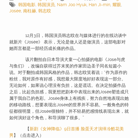
韩国电影
,
韩国演员
,
Nam Joo Hyuk
,
Han Ji-min
,
耀眼
,
Josée
,
南柱赫
,
韩志旼
12月3日，韩国演员韩志旼在与媒体进行的在线访谈中
就新片《Josée》 表示，无论是做人还是做演员，这部电影对
她而言都是一部经历成长痛的作品。
该片翻拍自日本导演犬童一心拍摄的电影《Jose与虎
与鱼们》，改编自获得过芥末奖的作家田边圣子同名短篇小
说。对于翻拍成韩国风格的作品，韩志旼笑着说：“作为原作的
粉丝，我对原作有好感，我想最大限度地好好表现这一部分。
无论如何，如果说心理没有负担，这是谎话。在决定拍摄作品
之后，比起负担感，我更想把剧本中表现出来的Josée塑造成只
属于我自己的色彩。Josée身体上有残疾，努力自然地表现出她
的移动路线，想要表现出Josée的世界并不容易。一般角色的特
征都很明显，但Josée很独特，并不轻易把感情线表现出来，就
如何演好这个角色，和导演聊了很多。”
【
新剧《女神降临》9日首播 脸蛋天才演绎冷酷花美
男
】（点击进入）