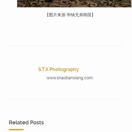
【图片来源 华纳兄弟韩国】
S.T.X Photography
www.shaotianxiang.com
Related Posts