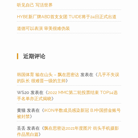
听见自己 写活世界
HYBE新厂牌ABD首支女团 TUIDE将于24日正式出道
道德可以表演 审美很难伪装
近期评论
韩国体育 输在山头 – 飘在思密达
发表在《
几乎不失误
的队长 很难晋一级的主帅
》
WS20
发表在《
2022 MMC第二轮投票结束 TOP14选
手名单亦正式揭晓
》
黄猫
发表在《
iKON半数成员感染新冠 B.I中国捞金账号
被封禁
》
丢丢
发表在《
飘在思密达2021年度图片 街头手机摄影
作品黑白篇
》