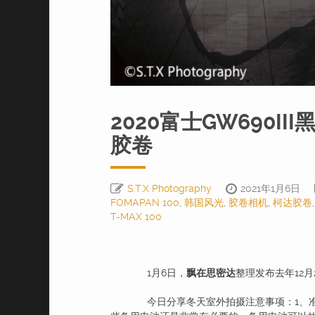
2020富士GW690II
胶卷
S.T.X Photography
2021年1月6日
FOMAPAN 100
,
韩国风光
,
胶卷相机
,
柯达胶卷
T-MAX 100
1月6日，
飘在思密达
整理发布去年12月2
今日分享冬天室外拍摄注意事项：1、准