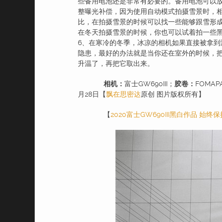
些备用电池还是非常有必要的。备用电池可以
整曝光补偿，因为使用自动模式拍摄雪景时，
比，在拍摄雪景的时候可以找一些能够跟雪形
在冬天拍摄雪景的时候，你也可以试着拍一些
6、在寒冷的冬季，冰凉的相机如果直接被拿
隐患，最好的办法就是当你还在室外的时候，
升温了，再把它取出来。
相机：
富士GW690III；
胶卷：
FOMAP
月28日【
飘在思密达
原创 图片版权所有】
【
2020富士GW690III黑白作品 始