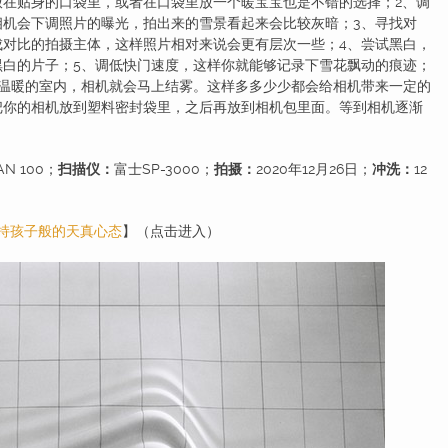
放在贴身的口袋里，或者在口袋里放一个暖宝宝也是不错的选择；2、调
相机会下调照片的曝光，拍出来的雪景看起来会比较灰暗；3、寻找对
成对比的拍摄主体，这样照片相对来说会更有层次一些；4、尝试黑白，
黑白的片子；5、调低快门速度，这样你就能够记录下雪花飘动的痕迹；
到温暖的室内，相机就会马上结雾。这样多多少少都会给相机带来一定的
把你的相机放到塑料密封袋里，之后再放到相机包里面。等到相机逐渐
AN 100；
扫描仪：
富士SP-3000；
拍摄：
2020年12月26日；
冲洗：
12
终保持孩子般的天真心态
】（点击进入）