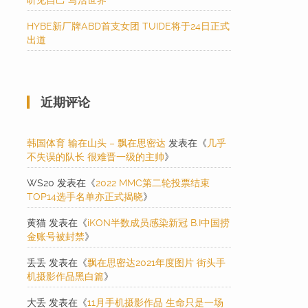
听见自己 写活世界
HYBE新厂牌ABD首支女团 TUIDE将于24日正式
出道
近期评论
韩国体育 输在山头 – 飘在思密达
发表在《
几乎
不失误的队长 很难晋一级的主帅
》
WS20
发表在《
2022 MMC第二轮投票结束
TOP14选手名单亦正式揭晓
》
黄猫
发表在《
iKON半数成员感染新冠 B.I中国捞
金账号被封禁
》
丢丢
发表在《
飘在思密达2021年度图片 街头手
机摄影作品黑白篇
》
大丢
发表在《
11月手机摄影作品 生命只是一场