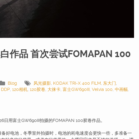
I黑白作品 首次尝试FOMAPAN 100
Blog
风光摄影
,
KODAK TRI-X 400 FILM
,
东大门
,
,
DDP
,
120相机
,
120胶卷
,
大徕卡
,
富士GW690III
,
Velvia 100
,
中画幅
,
6日用富士GW690III拍摄的FOMAPAN 100胶卷作品。
备好电池，冬季室外拍摄时，电池的耗电速度会更快一些，多准备一