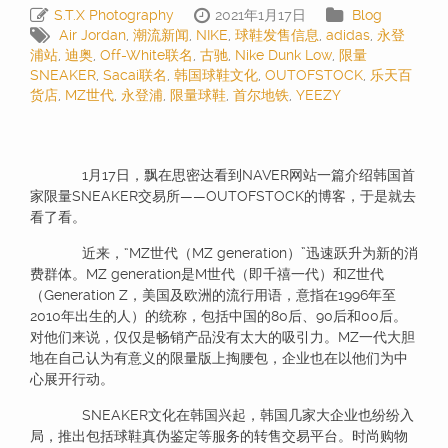
S.T.X Photography
2021年1月17日
Blog
Air Jordan
,
潮流新闻
,
NIKE
,
球鞋发售信息
,
adidas
,
永登
浦站
,
迪奥
,
Off-White联名
,
古驰
,
Nike Dunk Low
,
限量
SNEAKER
,
Sacai联名
,
韩国球鞋文化
,
OUTOFSTOCK
,
乐天百
货店
,
MZ世代
,
永登浦
,
限量球鞋
,
首尔地铁
,
YEEZY
1月17日，飘在思密达看到NAVER网站一篇介绍韩国首
家限量SNEAKER交易所——OUTOFSTOCK的博客，于是就去
看了看。
近来，“MZ世代（MZ generation）”迅速跃升为新的消
费群体。MZ generation是M世代（即千禧一代）和Z世代
（Generation Z，美国及欧洲的流行用语，意指在1996年至
2010年出生的人）的统称，包括中国的80后、90后和00后。
对他们来说，仅仅是畅销产品没有太大的吸引力。MZ一代大胆
地在自己认为有意义的限量版上掏腰包，企业也在以他们为中
心展开行动。
SNEAKER文化在韩国兴起，韩国几家大企业也纷纷入
局，推出包括球鞋真伪鉴定等服务的转售交易平台。时尚购物