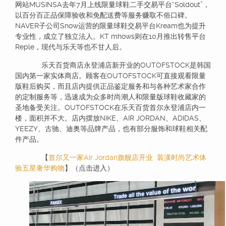
网站MUSINSA去年7月上线限量球鞋二手交易平台“Soldout”，
以百分百正品保障验收和免配送费等服务赚取不俗口碑。
NAVER子公司Snow运营的限量球鞋交易平台Kream也为提升
专业性，成立了独立法人。KT mhows则在10月推出转售平台
Reple，现代与乐天等也不甘人后。
乐天百货商店永登浦店新开业的OUTOFSTOCK是韩国
国内第一家实体商店。顾客在OUTOFSTOCK可直接观看限量
版鞋后购买，而且店内提供正品鉴定服务和与各种艺术家合作
的定制服务等，迅速成为众多时尚潮人和限量版球鞋收藏家的
圣地备受关注。OUTOFSTOCK在乐天百货首尔永登浦店内一
楼，面积并不大。店内摆放NIKE、AIR JORDAN、ADIDAS、
YEEZY、古驰、迪奥等品牌产品，也有部分服饰和球鞋相关配
件产品。
【
首尔又一家Air Jordan旗舰店开业 装潢时尚艺术体
验五星奢华购物
】（点击进入）