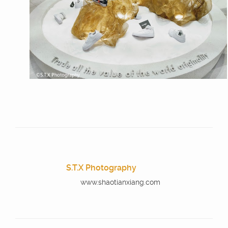
S.T.X Photography
www.shaotianxiang.com