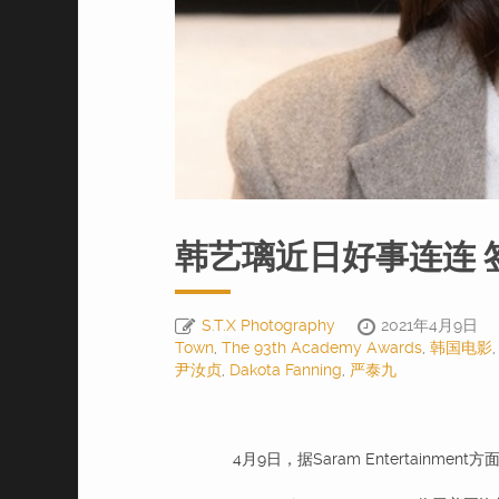
韩艺璃近日好事连连 签E
S.T.X Photography
2021年4月9日
Town
,
The 93th Academy Awards
,
韩国电影
尹汝贞
,
Dakota Fanning
,
严泰九
4月9日，据Saram Entertainment方