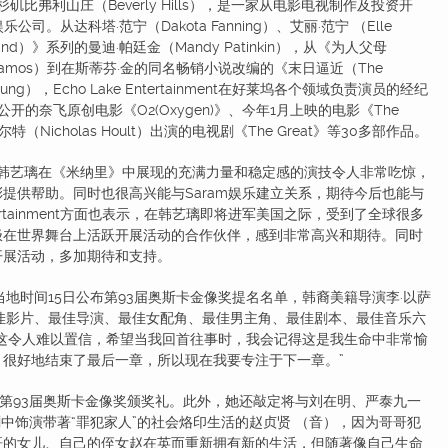
美国洛杉矶比弗利山庄（Beverly Hills），是一家从电影电视制作及投资开
。从达科塔·范宁（Dakota Fanning）、艾丽·范宁 （Elle
nd）》系列的曼迪·帕廷金（Mandy Patinkin），从《为人父母
ah Ramos）到在斯蒂芬·金的同名畅销小说改编的《末日逼近（The
ung），Echo Lake Entertainment在好莱坞各个领域负责演员的经纪
的奈飞原创电影《O2(Oxygen)》、今年1月上映的电影《The
尔特（Nicholas Hoult）出演的电视剧《The Great》等30多部作品。
t方面表示，韩艺璃在《米纳里》中展现的充满力量和稳定感的演技令人非常吃惊，
提供帮助。同时也很高兴能与Saram娱乐建立关系，期待今后也能与
tertainment方面也表示，在韩艺璃即将进军美国之际，受到了全球很多
极在世界舞台上活跃开展活动的合作伙伴，感到非常高兴和期待。同时
开展活动，多加期待和支持。
地时间15日公布第93届奥斯卡金像奖提名名单，韩裔美籍导演李·以萨
佳影片、最佳导演、最佳女配角、最佳男主角、最佳剧本、最佳音乐六
这令人难以置信，希望当我回首往事时，我会记得这是我生命中非常愉
很好地结束了最后一章，所以现在我要专注于下一章。”
93届奥斯卡金像奖颁奖礼。此外，她还敲定将与刘在明、严泰九一
在剧中饰演带著“罪犯家人”的社会烙印生活的赵贞贤 （音），因为哥哥犯
哥的女儿、自己的侄女赵在英而重新拥有新的生活，但随著像自己生命