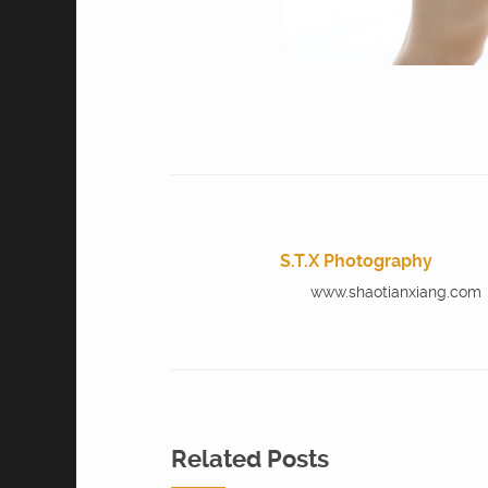
S.T.X Photography
www.shaotianxiang.com
Related Posts