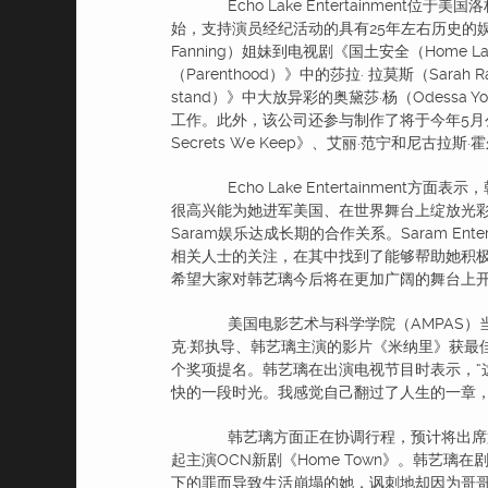
Echo Lake Entertainment位于
始，支持演员经纪活动的具有25年左右历史的娱乐公司
Fanning）姐妹到电视剧《国土安全（Home La
（Parenthood）》中的莎拉· 拉莫斯（Sar
stand）》中大放异彩的奥黛莎·杨（Odessa Yo
工作。此外，该公司还参与制作了将于今年5月公开
Secrets We Keep》、艾丽·范宁和尼古拉斯·霍
Echo Lake Entertainmen
很高兴能为她进军美国、在世界舞台上绽放光彩
Saram娱乐达成长期的合作关系。Saram En
相关人士的关注，在其中找到了能够帮助她积
希望大家对韩艺璃今后将在更加广阔的舞台上
美国电影艺术与科学学院（AMPAS）当
克·郑执导、韩艺璃主演的影片《米纳里》获最
个奖项提名。韩艺璃在出演电视节目时表示，“
快的一段时光。我感觉自己翻过了人生的一章，
韩艺璃方面正在协调行程，预计将出席第
起主演OCN新剧《Home Town》。韩艺璃
下的罪而导致生活崩塌的她，讽刺地却因为哥