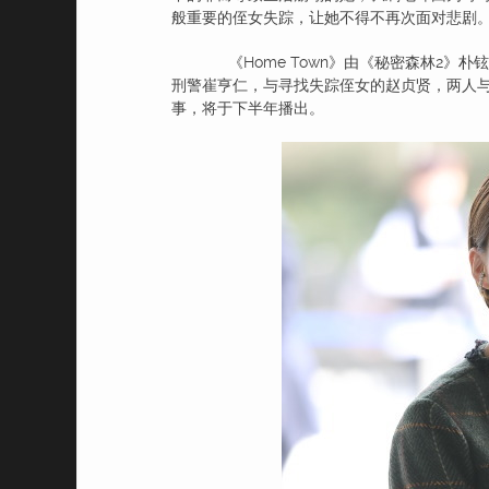
般重要的侄女失踪，让她不得不再次面对悲剧
《Home Town》由《秘密森林2》朴
刑警崔亨仁，与寻找失踪侄女的赵贞贤，两人
事，将于下半年播出。