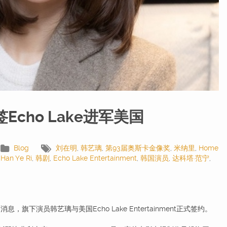
cho Lake进军美国
Blog
刘在明
,
韩艺璃
,
第93届奥斯卡金像奖
,
米纳里
,
Home
,
Han Ye Ri
,
韩剧
,
Echo Lake Entertainment
,
韩国演员
,
达科塔·范宁
,
面消息，旗下演员韩艺璃与美国Echo Lake Entertainment正式签约。