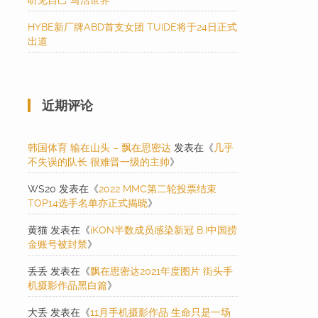
听见自己 写活世界
HYBE新厂牌ABD首支女团 TUIDE将于24日正式
出道
近期评论
韩国体育 输在山头 – 飘在思密达
发表在《
几乎
不失误的队长 很难晋一级的主帅
》
WS20
发表在《
2022 MMC第二轮投票结束
TOP14选手名单亦正式揭晓
》
黄猫
发表在《
iKON半数成员感染新冠 B.I中国捞
金账号被封禁
》
丢丢
发表在《
飘在思密达2021年度图片 街头手
机摄影作品黑白篇
》
大丢
发表在《
11月手机摄影作品 生命只是一场