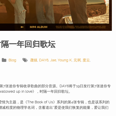
 时隔一年回归歌坛
Blog
晟镇
,
DAY6
,
Jae
,
Young K
,
元弼
,
度云
,
6第7张迷你专辑收录歌曲的部分音源。DAY6将于19日发行第7张迷你专
os swallowed up in love》，时隔一年回归歌坛。
py》以爱情为主题，是《The Book of Us》系列的第4张专辑，也是该系列的
示能量增减程度的物理学名词，含蓄道出“爱是使我们恢复的能量，爱让我们