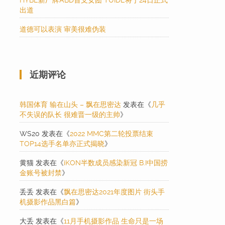
HYBE新厂牌ABD首支女团 TUIDE将于24日正式
出道
道德可以表演 审美很难伪装
近期评论
韩国体育 输在山头 – 飘在思密达
发表在《
几乎
不失误的队长 很难晋一级的主帅
》
WS20
发表在《
2022 MMC第二轮投票结束
TOP14选手名单亦正式揭晓
》
黄猫
发表在《
iKON半数成员感染新冠 B.I中国捞
金账号被封禁
》
丢丢
发表在《
飘在思密达2021年度图片 街头手
机摄影作品黑白篇
》
大丢
发表在《
11月手机摄影作品 生命只是一场