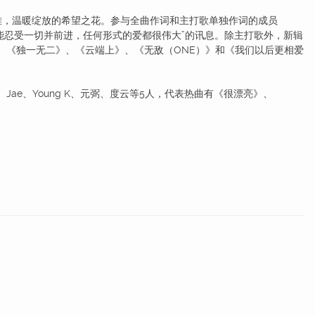
惧困难，温暖绽放的希望之花。参与全曲作词和主打歌单独作词的成员
爱就能忍受一切并前进，任何形式的爱都很伟大”的讯息。除主打歌外，新辑
Healer》、《独一无二》、《云端上》、《无敌（ONE）》和《我们以后更相爱
Jae、Young K、元弼、度云等5人，代表热曲有《很漂亮》、