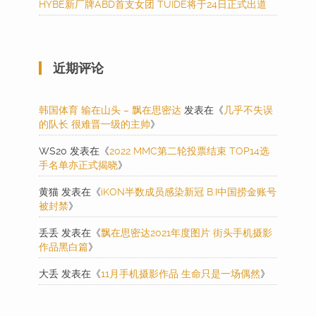
HYBE新厂牌ABD首支女团 TUIDE将于24日正式出道
近期评论
韩国体育 输在山头 – 飘在思密达
发表在《
几乎不失误
的队长 很难晋一级的主帅
》
WS20
发表在《
2022 MMC第二轮投票结束 TOP14选
手名单亦正式揭晓
》
黄猫
发表在《
iKON半数成员感染新冠 B.I中国捞金账号
被封禁
》
丢丢
发表在《
飘在思密达2021年度图片 街头手机摄影
作品黑白篇
》
大丢
发表在《
11月手机摄影作品 生命只是一场偶然
》