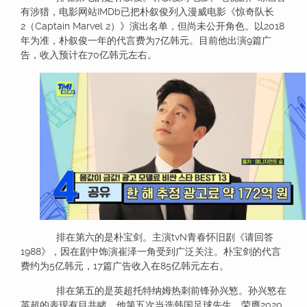
有涉猎，电影网站IMDb已把朴叙俊列入漫威电影《惊奇队长
2（Captain Marvel 2）》演出名单，但尚未公开角色。以2018
年为准，朴叙俊一年的代言费为7亿韩元。目前他出演9篇广
告，收入预计在70亿韩元左右。
排在第六的是朴宝剑。主演tvN青春怀旧剧《请回答
1988》，因在剧中饰演崔泽一角受到广泛关注。朴宝剑的代言
费约为5亿韩元，17篇广告收入在85亿韩元左右。
排在第五的是英超托特纳姆热刺前锋孙兴慜。孙兴慜在
英超的表现有目共睹，他第五次当选韩国足球先生、荣膺2020