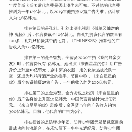
年度普斯卡斯奖后代言费是否上涨尚未可知。不过他的代言费
推测为一年12亿韩元，以2019年他拍摄12篇广告为准，估计收
入为156亿韩元。
排在第四的是孔刘。孔刘出演电视剧《孤单又灿烂的
神-鬼怪》后，代言费飙至10亿韩元。向孔刘提议代言的数量有
100多，孔刘只拍摄其中的15篇，《TMI NEWS》推算他的广
告收入为172亿韩元。
排在第三的是全智贤。全智贤2000年拍《我的野蛮女
友》时，代言费只有1亿韩元。她出演《来自星星的你》后广告
身价上升至10亿韩元，剧中穿的衣服、用的化妆品被抢购一
空，还成为炸鸡啤酒产业的推手。节目中称，《来自星星的
你》后全智贤拍摄25篇广告，一年的收入约为200亿韩元。
排在第二的是金秀贤。金秀贤也是出演《来自星星的
你》后广告身价上升至10亿韩元，中国代言费估计为16亿韩
元。《来自星星的你》剧终后，金秀贤当年的广告收入约为
300亿韩元。目前，他代言的广告为9个。
排在榜首的是防弹少年团。防弹少年团无疑是截至目前
最成功的韩流组合，在乐坛留下一串串光辉纪录。防弹少年团