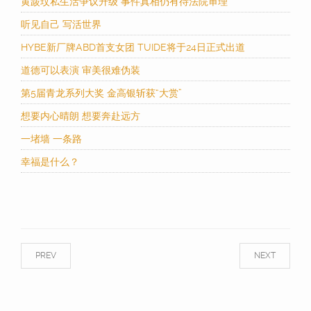
黄晸玟私生活争议升级 事件真相仍有待法院审理
听见自己 写活世界
HYBE新厂牌ABD首支女团 TUIDE将于24日正式出道
道德可以表演 审美很难伪装
第5届青龙系列大奖 金高银斩获“大赏”
想要内心晴朗 想要奔赴远方
一堵墙 一条路
幸福是什么？
PREV
NEXT