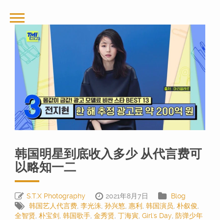
韩国明星到底收入多少 从代言费可
以略知一二
S.T.X Photography
2021年8月7日
Blog
韩国艺人代言费
,
李光洙
,
孙兴慜
,
惠利
,
韩国演员
,
朴叙俊
,
全智贤
,
朴宝剑
,
韩国歌手
,
金秀贤
,
丁海寅
,
Girl's Day
,
防弹少年