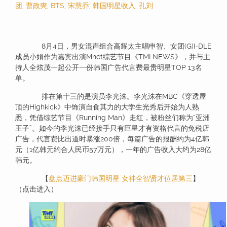
团
,
曹政奭
,
BTS
,
宋慧乔
,
韩国明星收入
,
孔刘
8月4日，男女混声组合高耀太主唱申智、女团(G)I-DLE
成员小娟作为嘉宾出演Mnet综艺节目《TMI NEWS》，并与主
持人全炫茂一起公开一份韩国广告代言费最贵明星TOP 13名
单。
排在第十三的是演员李光洙。李光洙在MBC《穿透屋
顶的Highkick》中饰演自食其力的大学生光秀后开始为人熟
悉，凭借综艺节目《Running Man》走红，被粉丝们称为“亚洲
王子”。如今的李光洙已经接手只有巨星才有资格代言的免税店
广告，代言费比出道时暴涨200倍，每篇广告的报酬约为4亿韩
元（1亿韩元约合人民币57万元），一年的广告收入大约为28亿
韩元。
【
盘点迈进豪门韩国明星 女神全智贤才位居第三
】
（点击进入）