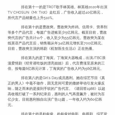
排在第十一的是TROT歌手林英雄。林英雄2020年出演
TV CHOSUN《Mr. Trot》走红后，广告收入超过40亿韩元，
所代言产品销量也上升510%。
排在第十的是曹政奭。曹政奭为炸鸡、信用卡、营养剂
等多个产品代言，每篇广告进账至少5亿韩元。截至目前，曹政
奭代言的广告共计11个，收入至少为55亿韩元。曹政奭为某在
线英语产品代言后，销售额从年34亿韩元增长至700亿韩元。
目前，曹政奭主演的韩剧《机智医生生活2》正在热播。
排在第九的是丁海寅。丁海寅大器晚成，出演JTBC浪
漫爱情剧《经常请吃饭的漂亮姐姐》后，代言费涨至原来的三
倍。按每篇6亿韩元计算，丁海寅的广告收入约为56亿韩元。
排在第八的是Girl's Day成员惠利。她在综艺节目《真
正的男人》中毫不做作，因无意间可爱的撒娇举动引发火爆反
响，随之而来的是接到手软的广告代言。《请回答1988》以超
高收视打破了一系列纪录后，惠利的人气再度飙升，被封为百
亿少女。目前惠利独自出演广告13篇，一年收入约为60亿韩
元。
排在第七的是朴叙俊。朴叙俊对电影、电视剧、综艺皆