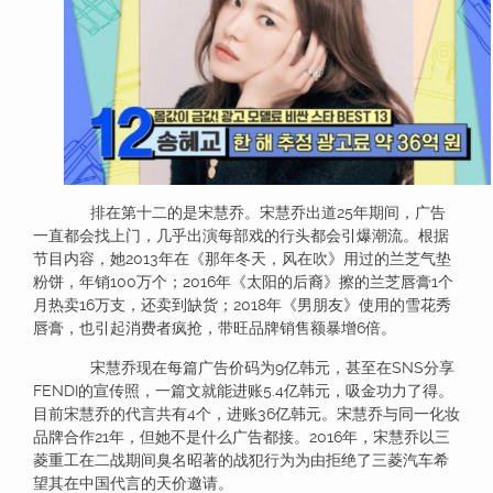
排在第十二的是宋慧乔。宋慧乔出道25年期间，广告
一直都会找上门，几乎出演每部戏的行头都会引爆潮流。根据
节目内容，她2013年在《那年冬天，风在吹》用过的兰芝气垫
粉饼，年销100万个；2016年《太阳的后裔》擦的兰芝唇膏1个
月热卖16万支，还卖到缺货；2018年《男朋友》使用的雪花秀
唇膏，也引起消费者疯抢，带旺品牌销售额暴增6倍。
宋慧乔现在每篇广告价码为9亿韩元，甚至在SNS分享
FENDI的宣传照，一篇文就能进账5.4亿韩元，吸金功力了得。
目前宋慧乔的代言共有4个，进账36亿韩元。宋慧乔与同一化妆
品牌合作21年，但她不是什么广告都接。2016年，宋慧乔以三
菱重工在二战期间臭名昭著的战犯行为为由拒绝了三菱汽车希
望其在中国代言的天价邀请。