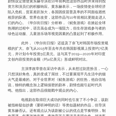
剧情设定致使黄东赫导演在10年前构思这部作品时并未得到投
资方和演员们的积极响应。黄东赫表示，一场疫情使全球经济
陷入危机，贫富差距加大，各国因疫苗普及率的不同面临迥然
相异的际遇。世界在改变，这部作品与10年前相比更能走进人
们的内心。《华尔街日报》分析称，《鱿鱼游戏》在掀起全球
热潮的过程中，语言虽会成为一项阻力，但生存游戏参与者的
绿色运动服、儿童游乐场等视觉因素的凸显起到了积极作用。
此外，《华尔街日报》还提及了奈飞对韩国市场投资规
模的扩大。奈飞从2015年至去年共在韩国影视展上投资约7亿美
元，并计划今年投资5亿美元。这与其于2019—2020年对印度
文创内容投资的金额（约4亿美元）形成鲜明对比。
主演李政宰曾在采访中表示，从未想过刻意扮丑，一心
只想演好角色，真的变成了屌丝，不过要展现平凡生活中的烟
火气是最难的。对于全世界对《鱿鱼游戏》的狂热，他自信地
说，独特的概念加上逻辑缜密的剧本，剧情也能引起时代共
鸣。他指出，这部作品很能戳中观众的内心。
电视剧在取得巨大成功的同时也引发了不小争议，该剧
被指称疑似抄袭《要听神明的话》等类似题材的作品，但导演
黄东赫否认。还有观点认为该剧被公认的优点是节奏明快，制