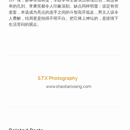
作严谨，叙事张弛有度，李政宰等主要演员表现出色，就连客
串的孔刘、李秉宪都令人印象深刻。缺点同样明显：设定有些
老套，本该成为亮点的选手之间的斗智高开低走，男主人设令
人费解，结局更是拍得不明不白。把它捧上神坛的，是疫情下
生活苦闷的观众。
S.T.X Photography
www.shaotianxiang.com