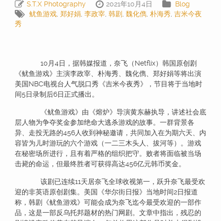
S.T.X Photography
2021年10月4日
Blog
鱿鱼游戏
,
郑好娟
,
李政宰
,
韩剧
,
魏化儁
,
朴海秀
,
吉米今夜
秀
10月4日，据韩媒报道，奈飞（Netflix）韩国原创剧
《鱿鱼游戏》主演李政宰、朴海秀、魏化儁、郑好娟等将出演
美国NBC电视台人气脱口秀《吉米今夜秀》，节目将于当地时
间5日录制后6日正式播出。
《鱿鱼游戏》由《熔炉》导演黄东赫执导，讲述社会底
层人物为争夺奖金参加绝命大逃杀游戏的故事。一群背景各
异、走投无路的456人收到神秘邀请，共同加入在为期六天、内
容皆为儿时游玩的六个游戏（一二三木头人、拔河等）。游戏
在秘密场所进行，且有着严格的组织把守。败者将面临被当场
击毙的命运，但最终胜者可获得高达456亿元韩币奖金。
该剧已连续11天居奈飞全球收视第一，跃升奈飞最受欢
迎的非英语原创剧集。美国《华尔街日报》当地时间2日报道
称，韩剧《鱿鱼游戏》可能会成为奈飞迄今最受欢迎的一部作
品，这是一部反乌托邦题材的热门网剧。文章中指出，残忍的