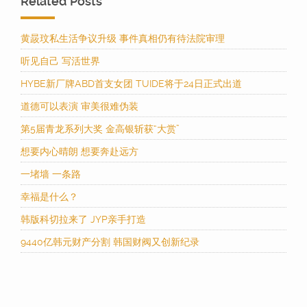
Related Posts
黄晸玟私生活争议升级 事件真相仍有待法院审理
听见自己 写活世界
HYBE新厂牌ABD首支女团 TUIDE将于24日正式出道
道德可以表演 审美很难伪装
第5届青龙系列大奖 金高银斩获“大赏”
想要内心晴朗 想要奔赴远方
一堵墙 一条路
幸福是什么？
韩版科切拉来了 JYP亲手打造
9440亿韩元财产分割 韩国财阀又创新纪录