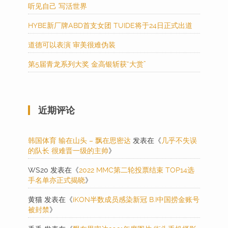
听见自己 写活世界
HYBE新厂牌ABD首支女团 TUIDE将于24日正式出道
道德可以表演 审美很难伪装
第5届青龙系列大奖 金高银斩获“大赏”
近期评论
韩国体育 输在山头 – 飘在思密达
发表在《
几乎不失误
的队长 很难晋一级的主帅
》
WS20
发表在《
2022 MMC第二轮投票结束 TOP14选
手名单亦正式揭晓
》
黄猫
发表在《
iKON半数成员感染新冠 B.I中国捞金账号
被封禁
》