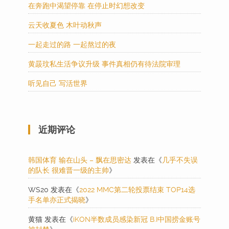
在奔跑中渴望停靠 在停止时幻想改变
云天收夏色 木叶动秋声
一起走过的路 一起熬过的夜
黄晸玟私生活争议升级 事件真相仍有待法院审理
听见自己 写活世界
近期评论
韩国体育 输在山头 – 飘在思密达
发表在《
几乎不失误
的队长 很难晋一级的主帅
》
WS20
发表在《
2022 MMC第二轮投票结束 TOP14选
手名单亦正式揭晓
》
黄猫
发表在《
iKON半数成员感染新冠 B.I中国捞金账号