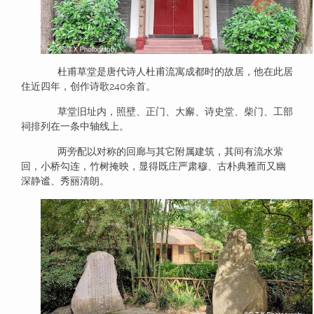
杜甫草堂是唐代诗人杜甫流寓成都时的故居，他在此居
住近四年，创作诗歌240余首。
草堂旧址内，照壁、正门、大廨、诗史堂、柴门、工部
祠排列在一条中轴线上。
两旁配以对称的回廊与其它附属建筑，其间有流水萦
回，小桥勾连，竹树掩映，显得既庄严肃穆、古朴典雅而又幽
深静谧、秀丽清朗。