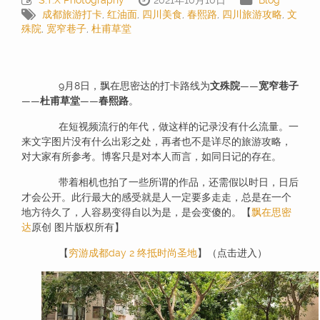
S.T.X Photography
2021年10月10日
Blog
成都旅游打卡
,
红油面
,
四川美食
,
春熙路
,
四川旅游攻略
,
文
殊院
,
宽窄巷子
,
杜甫草堂
9月8日，飘在思密达的打卡路线为
文殊院
——
宽窄巷子
——
杜甫草堂
——
春熙路
。
在短视频流行的年代，做这样的记录没有什么流量。一
来文字图片没有什么出彩之处，再者也不是详尽的旅游攻略，
对大家有所参考。博客只是对本人而言，如同日记的存在。
带着相机也拍了一些所谓的作品，还需假以时日，日后
才会公开。此行最大的感受就是人一定要多走走，总是在一个
地方待久了，人容易变得自以为是，是会变傻的。【
飘在思密
达
原创 图片版权所有】
【
穷游成都day 2 终抵时尚圣地
】（点击进入）