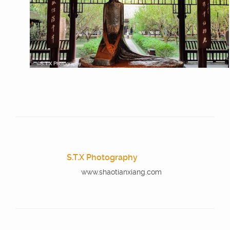
S.T.X Photography
www.shaotianxiang.com