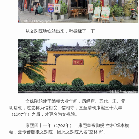
从文殊院地铁站出来，稍微绕了一下
文殊院始建于隋朝大业年间，历经唐、五代、宋、元、
明诸朝，过去称为信相院、信相寺，直至清朝康熙三十六年
（1697年）之后，才更名为文殊院。
康熙四十一年（1702年），康熙皇帝御赐“空林”绢本横
幅，派专使赐抵文殊院，因此文殊院又名“空林堂”。