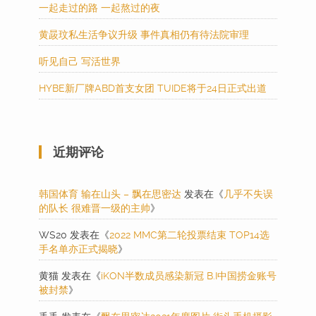
一起走过的路 一起熬过的夜
黄晸玟私生活争议升级 事件真相仍有待法院审理
听见自己 写活世界
HYBE新厂牌ABD首支女团 TUIDE将于24日正式出道
近期评论
韩国体育 输在山头 – 飘在思密达
发表在《
几乎不失误
的队长 很难晋一级的主帅
》
WS20
发表在《
2022 MMC第二轮投票结束 TOP14选
手名单亦正式揭晓
》
黄猫
发表在《
iKON半数成员感染新冠 B.I中国捞金账号
被封禁
》