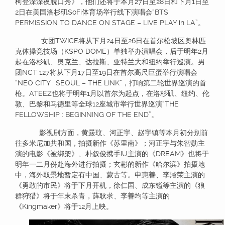
柯登深深夜脱口秀》，他们还将于本月27日至28日和下月1日至
2日在美国洛杉矶SoFi体育场举行线下演唱会“BTS
PERMISSION TO DANCE ON STAGE – LIVE PLAY in LA”。
女团TWICE将从下月24日至26日在首尔松坡区奥林匹
克体操竞技场（KSPO DOME）单独举办演唱会，后于明年2月
起在洛杉矶、奥克兰、达拉斯、亚特兰大和纽约举行巡演。男
团NCT 127将从下月17日至19日在首尔高尺巨蛋举行演唱会
“NEO CITY : SEOUL – THE LINK”，打响第二轮世界巡演的首
枪。ATEEZ也将于明年1月以首尔为起点，在洛杉矶、纽约、伦
敦、巴黎和马德里等全球12座城市举行世界巡演“THE
FELLOWSHIP : BEGINNING OF THE END”。
影视剧方面，黄晸玟、河正宇、赵宇镇等本月初分别前
往多米尼加共和国，拍摄新作《苏里南》；河正宇与朱智勋主
演的电影《被绑架》、朴叙俊携手IU主演的《DREAM》也将于
明年一二月份赴海外进行拍摄；玄彬的新作《哈尔滨》拍摄地
中，海外取景地暂定有中国、蒙古等。申惠善、李濬荣主演的
《勇敢的市民》将于下月开机，徐仁国、成东镒等主演的《狼
群狩猎》将于年末杀青，薛耿求、李善均等主演的
《Kingmaker》将于12月上映。