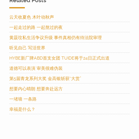
Related Posts
云天收夏色 木叶动秋声
一起走过的路 一起熬过的夜
黄晸玟私生活争议升级 事件真相仍有待法院审理
听见自己 写活世界
HYBE新厂牌ABD首支女团 TUIDE将于24日正式出道
道德可以表演 审美很难伪装
第5届青龙系列大奖 金高银斩获“大赏”
想要内心晴朗 想要奔赴远方
一堵墙 一条路
幸福是什么？