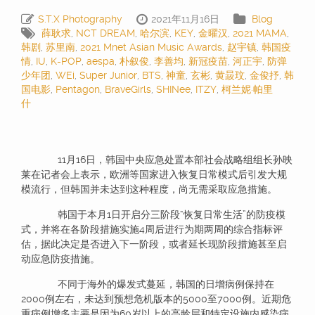
S.T.X Photography
2021年11月16日
Blog
薛耿求
,
NCT DREAM
,
哈尔滨
,
KEY
,
金曜汉
,
2021 MAMA
,
韩剧
,
苏里南
,
2021 Mnet Asian Music Awards
,
赵宇镇
,
韩国疫
情
,
IU
,
K-POP
,
aespa
,
朴叙俊
,
李善均
,
新冠疫苗
,
河正宇
,
防弹
少年团
,
WEi
,
Super Junior
,
BTS
,
神童
,
玄彬
,
黄晸玟
,
金俊抒
,
韩
国电影
,
Pentagon
,
BraveGirls
,
SHINee
,
ITZY
,
柯兰妮·帕里
什
11月16日，韩国中央应急处置本部社会战略组组长孙映
莱在记者会上表示，欧洲等国家进入恢复日常模式后引发大规
模流行，但韩国并未达到这种程度，尚无需采取应急措施。
韩国于本月1日开启分三阶段“恢复日常生活”的防疫模
式，并将在各阶段措施实施4周后进行为期两周的综合指标评
估，据此决定是否进入下一阶段，或者延长现阶段措施甚至启
动应急防疫措施。
不同于海外的爆发式蔓延，韩国的日增病例保持在
2000例左右，未达到预想危机版本的5000至7000例。近期危
重病例增多主要是因为60岁以上的高龄层和特定设施内感染病