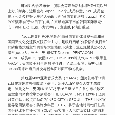
韩国影视歌发布会、演唱会等娱乐活动因疫情长期以线
上方式举办，近期也有Super Junior的成员神童、WEi成员金
曜汉和金俊抒等明星艺人确诊，但“韩国文化庆典：2021世界K-
POP演唱会”于14日下午7时在京畿道高阳市的韩国国际展览中
心（KINTEX）以线下方式举行，宣告线下演出重启。
“2021世界K-POP演唱会”由韩国文化体育观光部和韩
国国际文化交流振兴院联合主办，是政府启动“分阶段恢复日常”
的防疫模式后主导的首场大规模线下演出，观众规模从2000人
增至3000人。当天，男团NCT Dream、PENTAGON、
SHINEE成员KEY、女团ITZY、BraveGirls等人气K-POP歌手登
场献艺，美国歌手柯兰妮·帕里什进行了线上表演，新秀女团
aespa迎来出道后首次与粉丝面对面互动的机会。
第13届Mnet亚洲音乐大奖（MAMA）颁奖礼将于12月
11日在京畿道坡州市线下举行，允许入场的观众人数尚未敲
定。除此之外，男团NU'EST将于26日至28日在首尔市松坡区
蚕室室内体育馆举办演唱会“THE BLACK”，NCT 127将于12月
以首尔站为起点启动名为“NEO CITY：SEOUL – THE LINK”的
世界巡回演唱会；防弹少年团（BTS）将于当地时间23日赴美
国哥伦比亚广播公司（CBS）做客旗下人气访谈节目《詹姆斯·