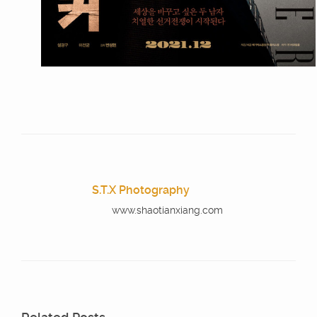
S.T.X Photography
www.shaotianxiang.com