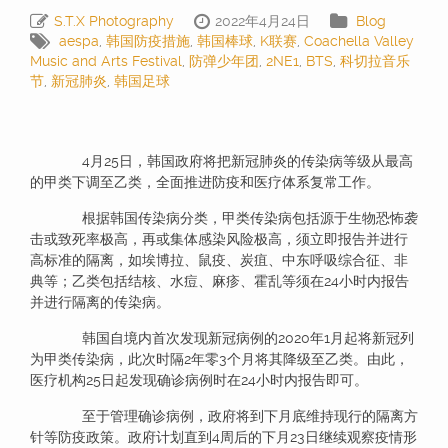
S.T.X Photography
2022年4月24日
Blog
aespa
,
韩国防疫措施
,
韩国棒球
,
K联赛
,
Coachella Valley
Music and Arts Festival
,
防弹少年团
,
2NE1
,
BTS
,
科切拉音乐
节
,
新冠肺炎
,
韩国足球
4月25日，韩国政府将把新冠肺炎的传染病等级从最高
的甲类下调至乙类，全面推进防疫和医疗体系复常工作。
根据韩国传染病分类，甲类传染病包括源于生物恐怖袭
击或致死率极高，再或集体感染风险极高，须立即报告并进行
高标准的隔离，如埃博拉、鼠疫、炭疽、中东呼吸综合征、非
典等；乙类包括结核、水痘、麻疹、霍乱等须在24小时内报告
并进行隔离的传染病。
韩国自境内首次发现新冠病例的2020年1月起将新冠列
为甲类传染病，此次时隔2年零3个月将其降级至乙类。由此，
医疗机构25日起发现确诊病例时在24小时内报告即可。
至于管理确诊病例，政府将到下月底维持现行的隔离方
针等防疫政策。政府计划直到4周后的下月23日继续观察疫情形