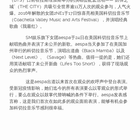
（BTS）日前在拉斯维加斯举办的演唱会配套活动——“防弹之
城”（THE CITY）共吸引全世界逾11万人次的观众参与，人气火
爆。2016年解散的女团2NE1于17日惊喜亮相美国科切拉音乐节
（Coachella Valley Music and Arts Festival），并演唱经典
歌曲《我最红》。
SM娱乐旗下女团aespa于24日在美国科切拉音乐节上
献唱热曲并表演了未公开的新歌。aespa当天参加了在美国加
州举行的科切拉音乐节，演唱出道曲《Black Mamba》以及
《Next Level》、《Savage》等热曲。值得一提的是，她们还
用英语献唱了未公开新曲《Life's Too Short》，获得了现场观
众的热烈掌声。
这是aespa出道以来首次在观众的欢呼声中登台表演。
受新冠疫情影响，她们迄今的所有表演要么以零观众的形式举
行，要么在观众以鼓掌代替呐喊的条件下举行。aespa发表感
言称，这是我们首次在如此多的观众面前表演，能够有机会参
加科切拉音乐节感到很幸福。