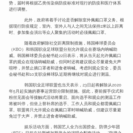
势，届时将根据乙类传染病防疫标准对现行的防疫和医疗体系
进行调整。
此外，政府将着手讨论是否解除室外佩戴口罩义务。根
据现行防疫规定，室内、室外人与人之间无法保持2米以上距离
时、参加集会演出等众人聚集的活动时必须佩戴口罩。
随着政府解除社交距离限制措施，韩国棒球委员会
（KBO）和韩国职业足球联盟分别允许观众在赛场内呐喊助
威。韩国棒球委员会秘书处22日表示，将从当天起允许佩戴口
罩的观众在现场呐喊助威，但同时还将建议观众尽量避免大声
喧哗，并禁止摘口罩者和进食者呐喊。考虑到观众安全，委员
会秘书处和10支职业棒球队近期将继续对观众进行测温。
韩国职业足球联盟也当天表示，23日起将解除从2020
年5月起实施的赛事运营部分限制措施。据此，赛前握手仪式和
粉丝见面会等接触式活动将重启。面向选手和观众的测温工作
将被叫停，但坐上替补席的选手、工作人员和观众都需佩戴口
罩。联盟将只允许观众在佩戴口罩时呐喊助威，但建议尽量避
免过于大声，并禁止进食者呐喊助威。
娱乐活动方面，韩国艺人全力出国捞金。防弹少年团