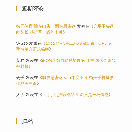
近期评论
韩国体育 输在山头 – 飘在思密达
发表在《
几乎不失误
的队长 很难晋一级的主帅
》
WS20
发表在《
2022 MMC第二轮投票结束 TOP14选
手名单亦正式揭晓
》
黄猫
发表在《
iKON半数成员感染新冠 B.I中国捞金账号
被封禁
》
丢丢
发表在《
飘在思密达2021年度图片 街头手机摄影
作品黑白篇
》
大丢
发表在《
11月手机摄影作品 生命只是一场偶然
》
归档