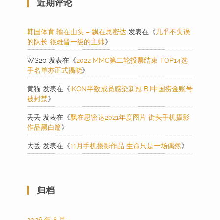
近期评论
韩国体育 输在山头 – 飘在思密达
发表在《
几乎不失误
的队长 很难晋一级的主帅
》
WS20
发表在《
2022 MMC第二轮投票结束 TOP14选
手名单亦正式揭晓
》
黄猫
发表在《
iKON半数成员感染新冠 B.I中国捞金账号
被封禁
》
丢丢
发表在《
飘在思密达2021年度图片 街头手机摄影
作品黑白篇
》
大丢
发表在《
11月手机摄影作品 生命只是一场偶然
》
归档
2026 年 8 月