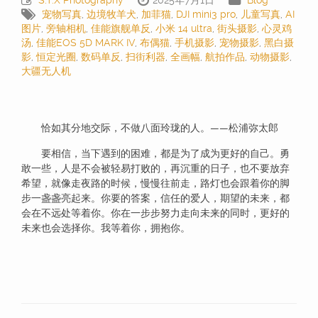
S.T.X Photography
2025年7月1日
Blog
宠物写真
,
边境牧羊犬
,
加菲猫
,
DJI mini3 pro
,
儿童写真
,
AI
图片
,
旁轴相机
,
佳能旗舰单反
,
小米 14 ultra
,
街头摄影
,
心灵鸡
汤
,
佳能EOS 5D MARK IV
,
布偶猫
,
手机摄影
,
宠物摄影
,
黑白摄
影
,
恒定光圈
,
数码单反
,
扫街利器
,
全画幅
,
航拍作品
,
动物摄影
,
大疆无人机
恰如其分地交际，不做八面玲珑的人。——松浦弥太郎
要相信，当下遇到的困难，都是为了成为更好的自己。勇
敢一些，人是不会被轻易打败的，再沉重的日子，也不要放弃
希望，就像走夜路的时候，慢慢往前走，路灯也会跟着你的脚
步一盏盏亮起来。你要的答案，信任的爱人，期望的未来，都
会在不远处等着你。你在一步步努力走向未来的同时，更好的
未来也会选择你。我等着你，拥抱你。