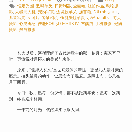
S.T.X Photography
2025年10月6日
Blog
恒定光圈
,
数码单反
,
扫街利器
,
全画幅
,
航拍作品
,
动物摄
影
,
大疆无人机
,
宠物写真
,
边境牧羊犬
,
加菲猫
,
DJI mini3 pro
,
儿童写真
,
AI图片
,
旁轴相机
,
佳能旗舰单反
,
小米 14 ultra
,
街头
摄影
,
心灵鸡汤
,
佳能EOS 5D MARK IV
,
布偶猫
,
手机摄影
,
宠物
摄影
,
黑白摄影
长大以后，逐渐理解了古代诗歌中的那一轮月；离家万里
时，更懂得对月怀人的美感与哀伤。
原来，“但愿人长久”是世间最深的牵挂，更是凡人最朴素的
愿景。抬头望月的动作，让思念有了温度。虽隔山海，心意在
月下团圆。
今日中秋，愿每一份深情，都不被距离辜负；愿每一次离
别，终能迎来相拥。
千年前的月光，依然温柔照耀人间。