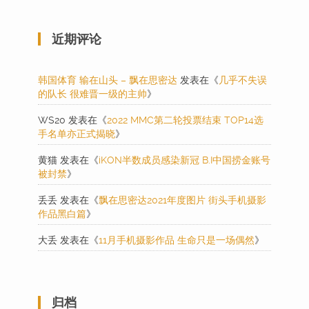
近期评论
韩国体育 输在山头 – 飘在思密达
发表在《
几乎不失误
的队长 很难晋一级的主帅
》
WS20
发表在《
2022 MMC第二轮投票结束 TOP14选
手名单亦正式揭晓
》
黄猫
发表在《
iKON半数成员感染新冠 B.I中国捞金账号
被封禁
》
丢丢
发表在《
飘在思密达2021年度图片 街头手机摄影
作品黑白篇
》
大丢
发表在《
11月手机摄影作品 生命只是一场偶然
》
归档