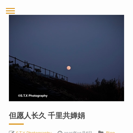
但愿人长久 千里共婵娟