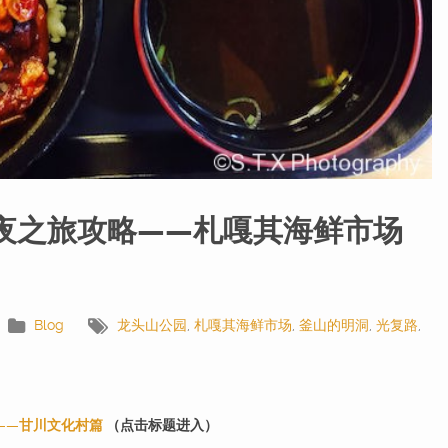
一夜之旅攻略——札嘎其海鲜市场
Blog
龙头山公园
,
札嘎其海鲜市场
,
釜山的明洞
,
光复路
,
——甘川文化村篇
（点击标题进入）