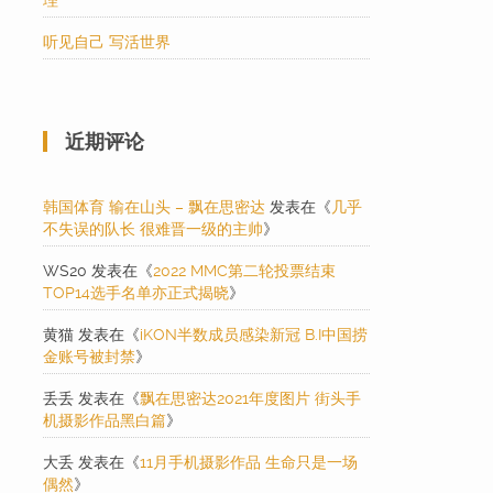
理
听见自己 写活世界
近期评论
韩国体育 输在山头 – 飘在思密达
发表在《
几乎
不失误的队长 很难晋一级的主帅
》
WS20
发表在《
2022 MMC第二轮投票结束
TOP14选手名单亦正式揭晓
》
黄猫
发表在《
iKON半数成员感染新冠 B.I中国捞
金账号被封禁
》
丢丢
发表在《
飘在思密达2021年度图片 街头手
机摄影作品黑白篇
》
大丢
发表在《
11月手机摄影作品 生命只是一场
偶然
》