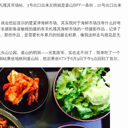
嘎其市场站。3号出口出来左拐就是釜山BIFF一条街，10号出口出来
，就会想起首尔的鹭粱津海鲜市场。其实我对于海鲜市场没有什么好奇
著名摄影集崔敏植拍摄的有关札嘎其海鲜市场的一些摄影作品，记录了
震撼。那些作品，是需要长年累月的拍摄去积累，像我这样走马观花是无
龙头山公园、釜山的明洞——光复路等。实在走不动了，简单吃了一个
洞站乘坐地铁到釜山站，然后乘坐KTX于6月9日下午5点回到了首尔。