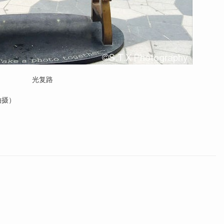
光复路
拍摄）