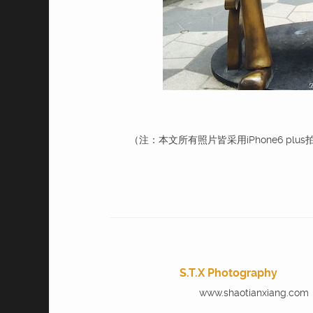
（注：本文所有照片皆采用iPhone6 plus
S.T.X Photography
www.shaotianxiang.com