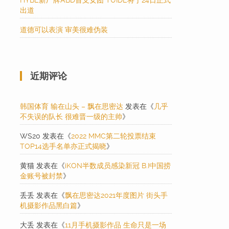
HYBE新厂牌ABD首支女团 TUIDE将于24日正式
出道
道德可以表演 审美很难伪装
近期评论
韩国体育 输在山头 – 飘在思密达
发表在《
几乎
不失误的队长 很难晋一级的主帅
》
WS20
发表在《
2022 MMC第二轮投票结束
TOP14选手名单亦正式揭晓
》
黄猫
发表在《
iKON半数成员感染新冠 B.I中国捞
金账号被封禁
》
丢丢
发表在《
飘在思密达2021年度图片 街头手
机摄影作品黑白篇
》
大丢
发表在《
11月手机摄影作品 生命只是一场