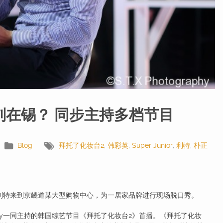
刘在锡？ 同步主持多档节目
Blog
拜托了化妆台2
,
韩彩英
,
Super Junior
,
利特
,
朴正
r队长利特来到京畿道某大型购物中心，为一居家品牌进行现场脱口秀。
zy一同主持的韩国综艺节目《拜托了化妆台2》首播。《拜托了化妆