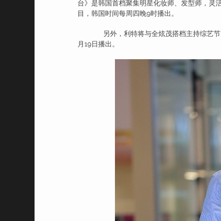
台》是韩国首档聚集明星化妆师、发型师，灵
目，韩国时间每周四晚9时播出。
另外，利特将与全炫茂搭档主持综艺节目《歌曲
月19日播出。